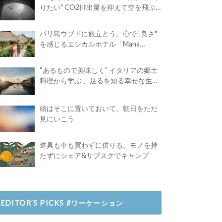
りたい" CO2排出量を抑えて空を飛ぶ
には？
バリ島ウブドに旅立とう。心で ”良さ"
を感じるエシカルホテル「Mana
Earthly Paradise」
“あるもので美味しく” イタリアの郷土
料理から学ぶ 、足るを知る幸せな生き
方
頭はそこに置いておいて。朝日をただ
見にいこう
道具も車も買わずに借りる。モノを持
たずにシェア&サブスクでキャンプ
EDITOR’S PICKS #ワーケーション