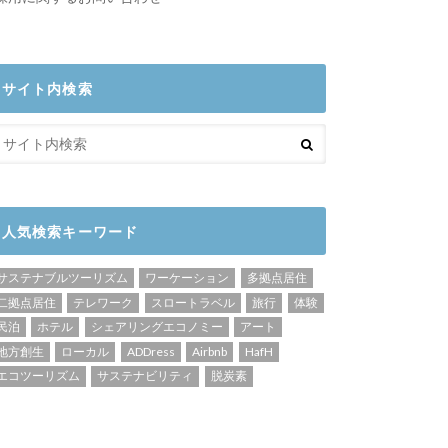
サイト内検索
人気検索キーワード
サステナブルツーリズム
ワーケーション
多拠点居住
二拠点居住
テレワーク
スロートラベル
旅行
体験
民泊
ホテル
シェアリングエコノミー
アート
地方創生
ローカル
ADDress
Airbnb
HafH
エコツーリズム
サステナビリティ
脱炭素