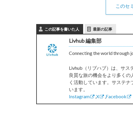
このセ
この記事を書いた人
最新の記事
Livhub 編集部
Connecting the world through j
Livhub（リブハブ）は、
良質な旅の機会をより多くの
く活動しています。サステナ
います。
Instagram
,
X
,
Facebook