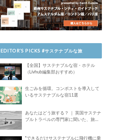
EDITOR’S PICKS #サステナブルな旅
【全国】サステナブルな宿・ホテル
（Livhub編集部おすすめ）
生ごみを循環。コンポストを導入して
いるサステナブルな宿11選
あなたはどう旅する？ ｜ 英国サステナ
ブルトラベルの専門家に聞いた、旅の
魅力
"できるだけサステナブルに飛行機に乗