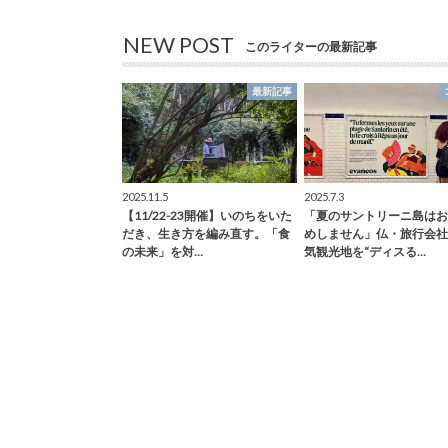
NEW POST
このライターの最新記事
最新記事
2025.11.5
2025.7.3
【11/22-23開催】いのちをいた
「夏のサントリーニ島はお
だき、生き方を編み直す。「食
めしません」仏・旅行会社
の未来」を対…
気観光地を“ディスる…