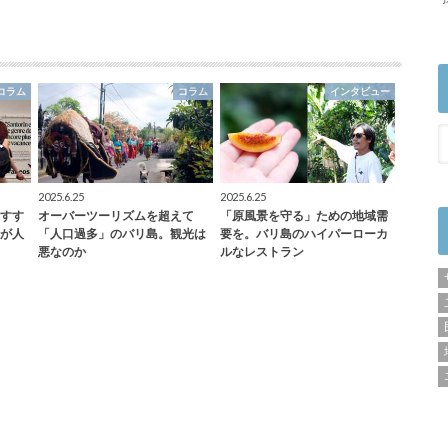
コラム
コラム
インタビュー
2025.6.25
2025.6.25
すす
オーバーツーリズムを超えて
「原風景を守る」ための地域需
が人
「人口過多」のバリ島。観光は
要を。バリ島のハイパーローカ
悪なのか
ルなレストラン