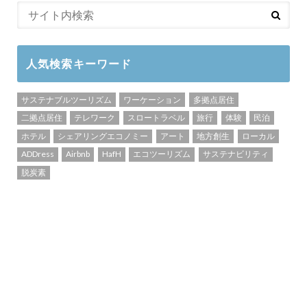
人気検索キーワード
サステナブルツーリズム
ワーケーション
多拠点居住
二拠点居住
テレワーク
スロートラベル
旅行
体験
民泊
ホテル
シェアリングエコノミー
アート
地方創生
ローカル
ADDress
Airbnb
HafH
エコツーリズム
サステナビリティ
脱炭素