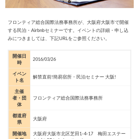
フロンティア総合国際法務事務所が、大阪府大阪市で開催
する民泊・Airbnbセミナーです。イベントの詳細・申し込
みにつきましては、下記URLをご参照ください。
開催日
2016/03/26
時
イベン
解禁直前!簡易宿所・民泊セミナー 大阪!
ト名
主催
者・団
フロンティア総合国際法務事務所
体
都道府
大阪府
県
開催地
大阪府大阪市北区芝田1-4-17 梅田エステー