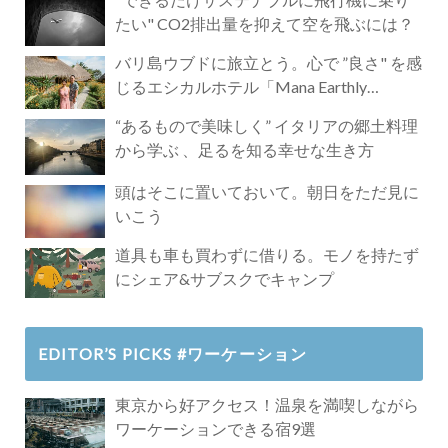
たい" CO2排出量を抑えて空を飛ぶには？
バリ島ウブドに旅立とう。心で ”良さ" を感
じるエシカルホテル「Mana Earthly
Paradise」
“あるもので美味しく” イタリアの郷土料理
から学ぶ 、足るを知る幸せな生き方
頭はそこに置いておいて。朝日をただ見に
いこう
道具も車も買わずに借りる。モノを持たず
にシェア&サブスクでキャンプ
EDITOR’S PICKS #ワーケーション
東京から好アクセス！温泉を満喫しながら
ワーケーションできる宿9選