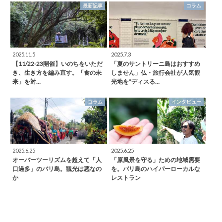
最新記事
コラム
2025.11.5
2025.7.3
【11/22-23開催】いのちをいただ
「夏のサントリーニ島はおすすめ
き、生き方を編み直す。「食の未
しません」仏・旅行会社が人気観
来」を対…
光地を“ディスる…
コラム
インタビュー
2025.6.25
2025.6.25
オーバーツーリズムを超えて「人
「原風景を守る」ための地域需要
口過多」のバリ島。観光は悪なの
を。バリ島のハイパーローカルな
か
レストラン