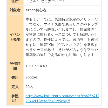
住所
トビル5Fセミナールーム
対象者
airbnb初心者
本セミナーでは、民泊特定認定のメリットだ
けでなく、マイナス面であるリスクやトラブ
ルについても解説いたしますし、旅館業許可
イベン
が容易に取れるケースについても解説いたし
ト概要
ますので、物件によっては、民泊許可を選択
せずに、簡易宿所（ゲストハウス）を選択す
べきケースがあり、それがどのような立地や
建築物の物件であるのかも明確になります。
開催時
13:00〜14:40
間
費用
5000円
定員
20名
参照
http://www.kokuchpro.com/event/ffeb6956912
URL
2094cf12af4e5b43195eb/