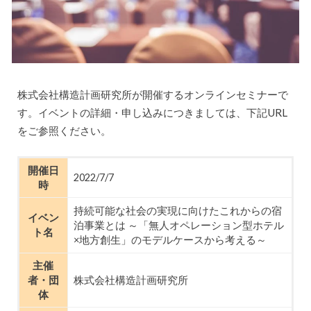
株式会社構造計画研究所が開催するオンラインセミナーで
す。イベントの詳細・申し込みにつきましては、下記URL
をご参照ください。
開催日
2022/7/7
時
持続可能な社会の実現に向けたこれからの宿
イベン
泊事業とは ～「無人オペレーション型ホテル
ト名
×地方創生」のモデルケースから考える～
主催
者・団
株式会社構造計画研究所
体