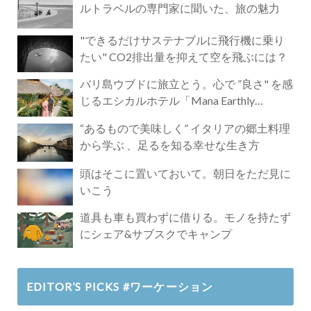
ルトラベルの専門家に聞いた、旅の魅力
"できるだけサステナブルに飛行機に乗り
たい" CO2排出量を抑えて空を飛ぶには？
バリ島ウブドに旅立とう。心で ”良さ" を感
じるエシカルホテル「Mana Earthly
Paradise」
“あるもので美味しく” イタリアの郷土料理
から学ぶ 、足るを知る幸せな生き方
頭はそこに置いておいて。朝日をただ見に
いこう
道具も車も買わずに借りる。モノを持たず
にシェア&サブスクでキャンプ
EDITOR’S PICKS #ワーケーション