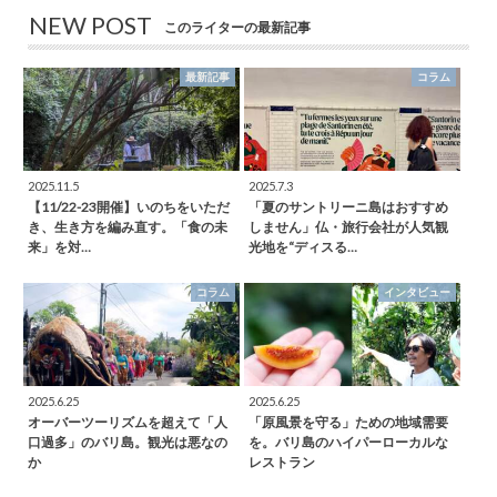
NEW POST
このライターの最新記事
最新記事
コラム
2025.11.5
2025.7.3
【11/22-23開催】いのちをいただ
「夏のサントリーニ島はおすすめ
き、生き方を編み直す。「食の未
しません」仏・旅行会社が人気観
来」を対…
光地を“ディスる…
コラム
インタビュー
2025.6.25
2025.6.25
オーバーツーリズムを超えて「人
「原風景を守る」ための地域需要
口過多」のバリ島。観光は悪なの
を。バリ島のハイパーローカルな
か
レストラン