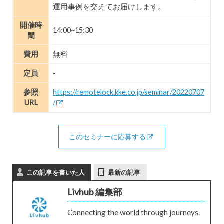
運用事例を交えてお届けします。
開催時
14:00~15:30
間
費用
無料
定員
-
参照
https://remotelock.kke.co.jp/seminar/20220707
URL
/
このセミナーに応募する
この記事を書いた人
最新の記事
Livhub 編集部
Connecting the world through journeys.