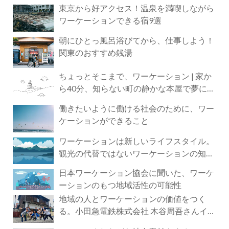
東京から好アクセス！温泉を満喫しながら
ワーケーションできる宿9選
朝にひとっ風呂浴びてから、仕事しよう！
関東のおすすめ銭湯
ちょっとそこまで、ワーケーション | 家か
ら40分、知らない町の静かな本屋で夢に近
づく4時間の旅
働きたいように働ける社会のために、ワー
ケーションができること
ワーケーションは新しいライフスタイル。
観光の代替ではないワーケーションの知ら
れざる魅力
日本ワーケーション協会に聞いた、ワーケ
ーションのもつ地域活性の可能性
地域の人とワーケーションの価値をつく
る。小田急電鉄株式会社 木谷周吾さんイン
タビュー