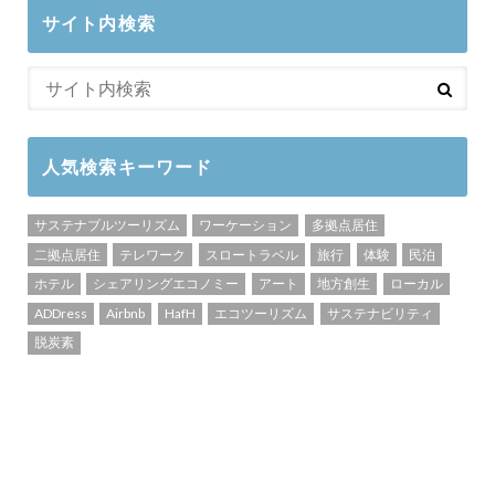
サイト内検索
人気検索キーワード
サステナブルツーリズム
ワーケーション
多拠点居住
二拠点居住
テレワーク
スロートラベル
旅行
体験
民泊
ホテル
シェアリングエコノミー
アート
地方創生
ローカル
ADDress
Airbnb
HafH
エコツーリズム
サステナビリティ
脱炭素