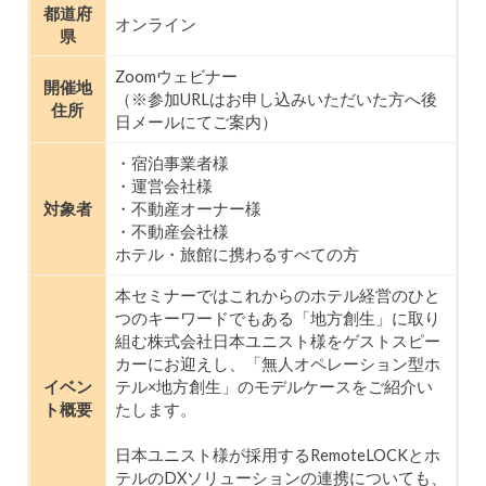
都道府
オンライン
県
Zoomウェビナー
開催地
（※参加URLはお申し込みいただいた方へ後
住所
日メールにてご案内）
・宿泊事業者様
・運営会社様
対象者
・不動産オーナー様
・不動産会社様
ホテル・旅館に携わるすべての方
本セミナーではこれからのホテル経営のひと
つのキーワードでもある「地方創生」に取り
組む株式会社日本ユニスト様をゲストスピー
カーにお迎えし、「無人オペレーション型ホ
イベン
テル×地方創生」のモデルケースをご紹介い
ト概要
たします。
日本ユニスト様が採用するRemoteLOCKとホ
テルのDXソリューションの連携についても、