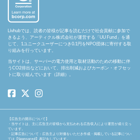
Livhubでは、読者の皆様が記事を読むだけで社会貢献に参加で
きるよう、アーティクル株式会社が運営する「
UU Fund
」を通
じて、1ユニークユーザーにつき0.1円をNPO団体に寄付する取
り組みを行っています。
当サイトは、サーバーの電力使用と取材活動のための移動に伴
うCO2排出などにおいて、排出削減およびカーボン・オフセッ
トに取り組んでいます（
詳細
）。
【広告主の開示について】
・当サイトは、主に広告主の皆様から支払われる広告収入により運営が成り立っ
ています。
・記事広告について：広告主より対価をいただき作成・掲載している記事につい
ては【Sponsored】表記をしています。