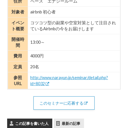
住所
ペース エナジールーム
対象者
airbnb 初心者
イベン
コツコツ型の副業や空室対策として注目され
ト概要
ているAirbnbの今をお届けします
開催時
13:00～
間
費用
4000円
定員
20名
参照
http://www.narayun.jp/seminar/detail.php?
URL
id=8032
このセミナーに応募する
この記事を書いた人
最新の記事