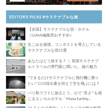
EDITOR’S PICKS #サステナブルな旅
【全国】サステナブルな宿・ホテル
（Livhub編集部おすすめ）
生ごみを循環。コンポストを導入している
サステナブルな宿11選
あなたはどう旅する？ ｜ 英国サステナブ
ルトラベルの専門家に聞いた、旅の魅力
"できるだけサステナブルに飛行機に乗り
たい" CO2排出量を抑えて空を飛ぶには？
バリ島ウブドに旅立とう。心で ”良さ" を感
じるエシカルホテル「Mana Earthly
Paradise」
“あるもので美味しく” イタリアの郷土料理