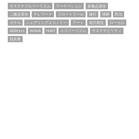
サステナブルツーリズム
ワーケーション
多拠点居住
二拠点居住
テレワーク
スロートラベル
旅行
体験
民泊
ホテル
シェアリングエコノミー
アート
地方創生
ローカル
ADDress
Airbnb
HafH
エコツーリズム
サステナビリティ
脱炭素