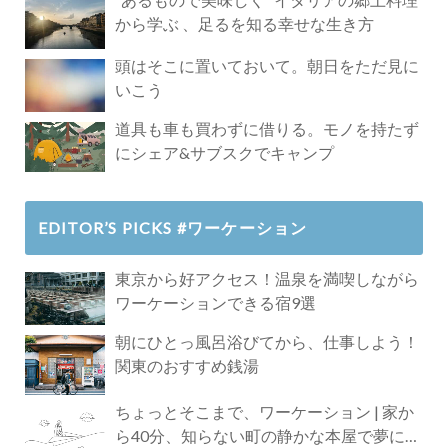
から学ぶ 、足るを知る幸せな生き方
頭はそこに置いておいて。朝日をただ見に
いこう
道具も車も買わずに借りる。モノを持たず
にシェア&サブスクでキャンプ
EDITOR’S PICKS #ワーケーション
東京から好アクセス！温泉を満喫しながら
ワーケーションできる宿9選
朝にひとっ風呂浴びてから、仕事しよう！
関東のおすすめ銭湯
ちょっとそこまで、ワーケーション | 家か
ら40分、知らない町の静かな本屋で夢に近