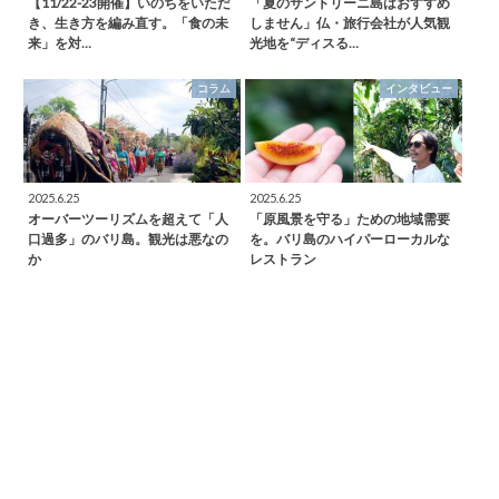
【11/22-23開催】いのちをいただ
「夏のサントリーニ島はおすすめ
き、生き方を編み直す。「食の未
しません」仏・旅行会社が人気観
来」を対…
光地を“ディスる…
コラム
インタビュー
2025.6.25
2025.6.25
オーバーツーリズムを超えて「人
「原風景を守る」ための地域需要
口過多」のバリ島。観光は悪なの
を。バリ島のハイパーローカルな
か
レストラン