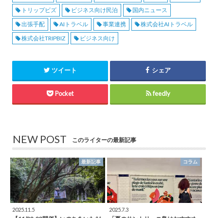
トリップビズ
ビジネス向け民泊
国内ニュース
出張手配
AIトラベル
事業連携
株式会社AIトラベル
株式会社TRIPBIZ
ビジネス向け
ツイート
シェア
Pocket
feedly
NEW POST
このライターの最新記事
最新記事
コラム
2025.11.5
2025.7.3