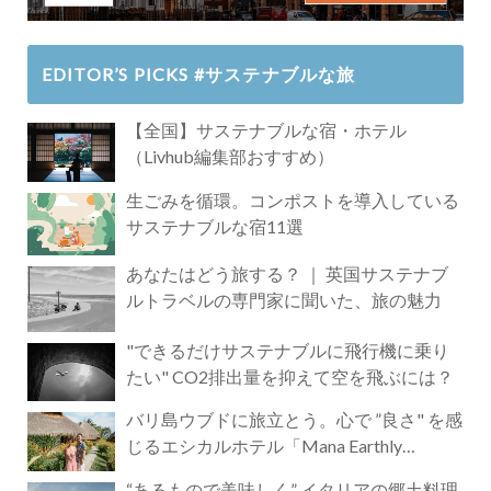
EDITOR’S PICKS #サステナブルな旅
【全国】サステナブルな宿・ホテル
（Livhub編集部おすすめ）
生ごみを循環。コンポストを導入している
サステナブルな宿11選
あなたはどう旅する？ ｜ 英国サステナブ
ルトラベルの専門家に聞いた、旅の魅力
"できるだけサステナブルに飛行機に乗り
たい" CO2排出量を抑えて空を飛ぶには？
バリ島ウブドに旅立とう。心で ”良さ" を感
じるエシカルホテル「Mana Earthly
Paradise」
“あるもので美味しく” イタリアの郷土料理