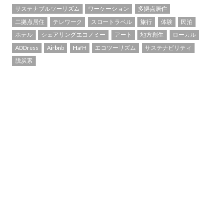
サステナブルツーリズム
ワーケーション
多拠点居住
二拠点居住
テレワーク
スロートラベル
旅行
体験
民泊
ホテル
シェアリングエコノミー
アート
地方創生
ローカル
ADDress
Airbnb
HafH
エコツーリズム
サステナビリティ
脱炭素