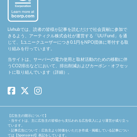
Livhubでは、読者の皆様が記事を読むだけで社会貢献に参加で
きるよう、アーティクル株式会社が運営する「
UU Fund
」を通
じて、1ユニークユーザーにつき0.1円をNPO団体に寄付する取
り組みを行っています。
当サイトは、サーバーの電力使用と取材活動のための移動に伴
うCO2排出などにおいて、排出削減およびカーボン・オフセッ
トに取り組んでいます（
詳細
）。
【広告主の開示について】
・当サイトは、主に広告主の皆様から支払われる広告収入により運営が成り立っ
ています。
・記事広告について：広告主より対価をいただき作成・掲載している記事につい
ては【Sponsored】表記をしています。