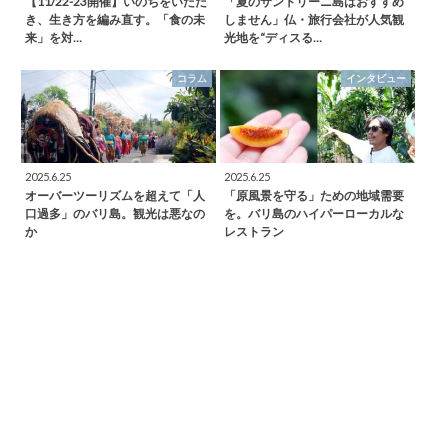
【11/22-23開催】いのちをいただ
「夏のサントリーニ島はおすすめ
き、生き方を編み直す。「食の未
しません」仏・旅行会社が人気観
来」を対…
光地を“ディスる…
コラム
インタビュー
2025.6.25
2025.6.25
オーバーツーリズムを超えて「人
「原風景を守る」ための地域需要
口過多」のバリ島。観光は悪なの
を。バリ島のハイパーローカルな
か
レストラン