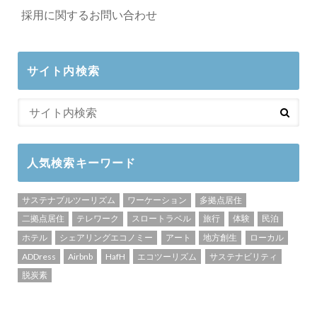
採用に関するお問い合わせ
サイト内検索
人気検索キーワード
サステナブルツーリズム
ワーケーション
多拠点居住
二拠点居住
テレワーク
スロートラベル
旅行
体験
民泊
ホテル
シェアリングエコノミー
アート
地方創生
ローカル
ADDress
Airbnb
HafH
エコツーリズム
サステナビリティ
脱炭素