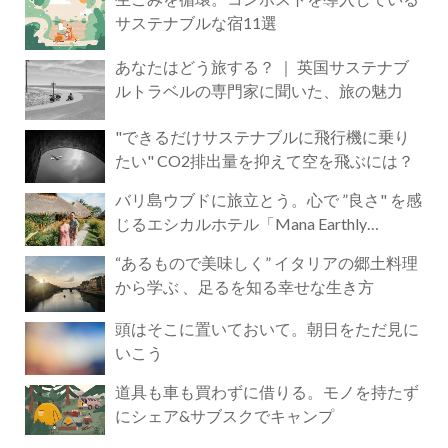
サステナブルな宿11選
あなたはどう旅する？ ｜ 英国サステナブ
ルトラベルの専門家に聞いた、旅の魅力
"できるだけサステナブルに飛行機に乗り
たい" CO2排出量を抑えて空を飛ぶには？
バリ島ウブドに旅立とう。心で ”良さ" を感
じるエシカルホテル「Mana Earthly
Paradise」
“あるもので美味しく” イタリアの郷土料理
から学ぶ 、足るを知る幸せな生き方
頭はそこに置いておいて。朝日をただ見に
いこう
道具も車も買わずに借りる。モノを持たず
にシェア&サブスクでキャンプ