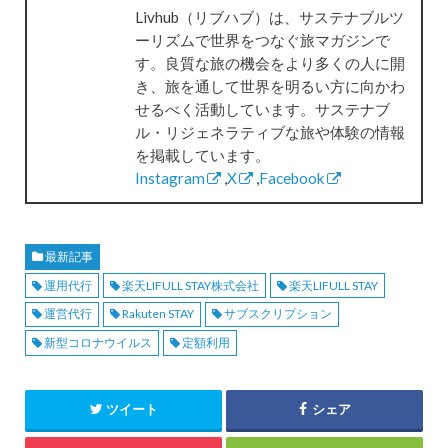
Livhub（リブハブ）は、サステナブルツ
ーリズムで世界をつなぐ旅マガジンで
す。良質な旅の機会をより多くの人に開
き、旅を通して世界を明るい方に向かわ
せるべく活動しています。サステナブ
ル・リジェネラティブな旅や体験の情報
を掲載しています。
Instagram
,
X
,
Facebook
最新記事
運用代行
楽天LIFULL STAY株式会社
楽天LIFULL STAY
運営代行
Rakuten STAY
サブスクリプション
新型コロナウイルス
定額利用
ツイート
シェア