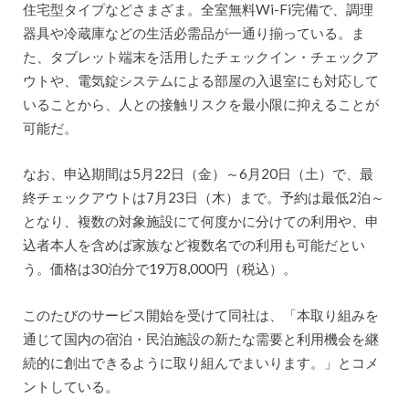
住宅型タイプなどさまざま。全室無料Wi-Fi完備で、調理
器具や冷蔵庫などの生活必需品が一通り揃っている。ま
た、タブレット端末を活用したチェックイン・チェックア
ウトや、電気錠システムによる部屋の入退室にも対応して
いることから、人との接触リスクを最小限に抑えることが
可能だ。
なお、申込期間は5月22日（金）～6月20日（土）で、最
終チェックアウトは7月23日（木）まで。予約は最低2泊～
となり、複数の対象施設にて何度かに分けての利用や、申
込者本人を含めば家族など複数名での利用も可能だとい
う。価格は30泊分で19万8,000円（税込）。
このたびのサービス開始を受けて同社は、「本取り組みを
通じて国内の宿泊・民泊施設の新たな需要と利用機会を継
続的に創出できるように取り組んでまいります。」とコメ
ントしている。