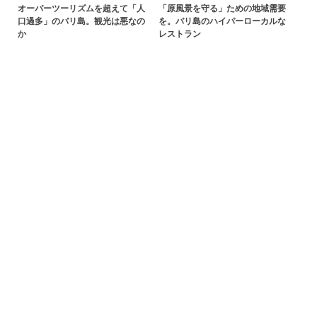
オーバーツーリズムを超えて「人
「原風景を守る」ための地域需要
口過多」のバリ島。観光は悪なの
を。バリ島のハイパーローカルな
か
レストラン