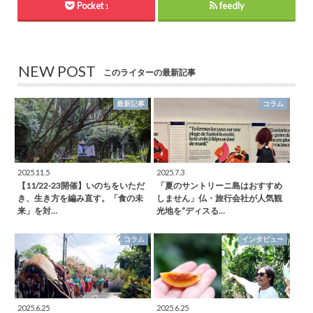
Pocket
feedly
1
NEW POST
このライターの最新記事
最新記事
コラム
2025.11.5
2025.7.3
【11/22-23開催】いのちをいただ
「夏のサントリーニ島はおすすめ
き、生き方を編み直す。「食の未
しません」仏・旅行会社が人気観
来」を対…
光地を“ディスる…
コラム
インタビュー
2025.6.25
2025.6.25