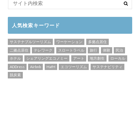
人気検索キーワード
サステナブルツーリズム
ワーケーション
多拠点居住
二拠点居住
テレワーク
スロートラベル
旅行
体験
民泊
ホテル
シェアリングエコノミー
アート
地方創生
ローカル
ADDress
Airbnb
HafH
エコツーリズム
サステナビリティ
脱炭素