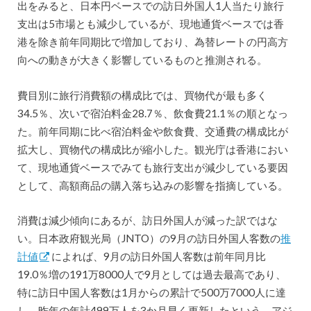
出をみると、日本円ベースでの訪日外国人1人当たり旅行
支出は5市場とも減少しているが、現地通貨ベースでは香
港を除き前年同期比で増加しており、為替レートの円高方
向への動きが大きく影響しているものと推測される。
費目別に旅行消費額の構成比では、買物代が最も多く
34.5％、次いで宿泊料金28.7％、飲食費21.1％の順となっ
た。前年同期に比べ宿泊料金や飲食費、交通費の構成比が
拡大し、買物代の構成比が縮小した。観光庁は香港におい
て、現地通貨ベースでみても旅行支出が減少している要因
として、高額商品の購入落ち込みの影響を指摘している。
消費は減少傾向にあるが、訪日外国人が減った訳ではな
い。日本政府観光局（JNTO）の9月の訪日外国人客数の
推
計値
によれば、9月の訪日外国人客数は前年同月比
19.0％増の191万8000人で9月としては過去最高であり、
特に訪日中国人客数は1月からの累計で500万7000人に達
し、昨年の年計499万人を3か月早く更新したという。アジ