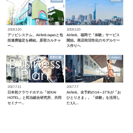
2018.3.20
2018.3.20
アソビシステム、Airbnb Japanと包
Airbnb、福岡で「体験」サービス
括連携協定を締結。原宿カルチャ
開始。商店街活性化のモデルケー
ー…
ス作りへ
最新記事
Airbnb
2017.7.11
2017.7.7
日本初クラウドホテル「SEKAI
Airbnb、全予約の14～27％が「お
HOTEL」と民泊総合研究所、共同
ひとりさま」。「体験」を活用し
セミナー…
た1人…