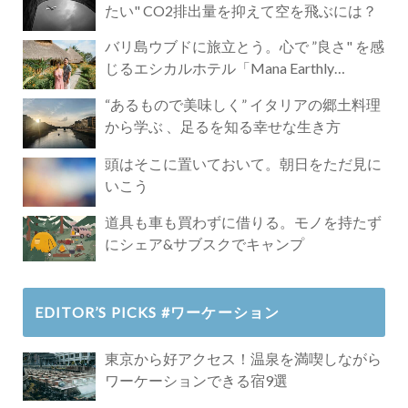
たい" CO2排出量を抑えて空を飛ぶには？
バリ島ウブドに旅立とう。心で ”良さ" を感
じるエシカルホテル「Mana Earthly
Paradise」
“あるもので美味しく” イタリアの郷土料理
から学ぶ 、足るを知る幸せな生き方
頭はそこに置いておいて。朝日をただ見に
いこう
道具も車も買わずに借りる。モノを持たず
にシェア&サブスクでキャンプ
EDITOR’S PICKS #ワーケーション
東京から好アクセス！温泉を満喫しながら
ワーケーションできる宿9選