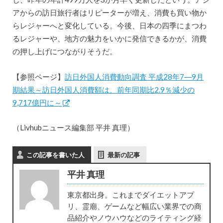
アからの訪日旅行者はリピーターが増え、消費も買い物か
らレジャーへと変化している。今後、日本の四季にまつわ
るレジャーや、地方の魅力をいかに発信できるかが、消費
の押し上げにつながりそうだ。
【参照ページ】
訪日外国人消費動向調査 平成28年7―9月
期結果～訪日外国人消費額は、前年同期比2.9％減少の
9,717億円に～
（Livhubニュース編集部 平井 真理）
この記事を書いた人
最新の記事
平井 真理
東京都出身。これまでダイエットアプ
リ、霊廟、ゲームなど幅広い業界での商
品紹介やノウハウなどのライティング経