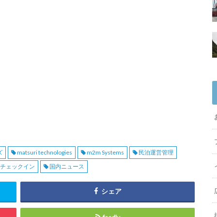
ズ
matsuri technologies
m2m Systems
民泊運営管理
ムチェックイン
国内ニュース
シェア