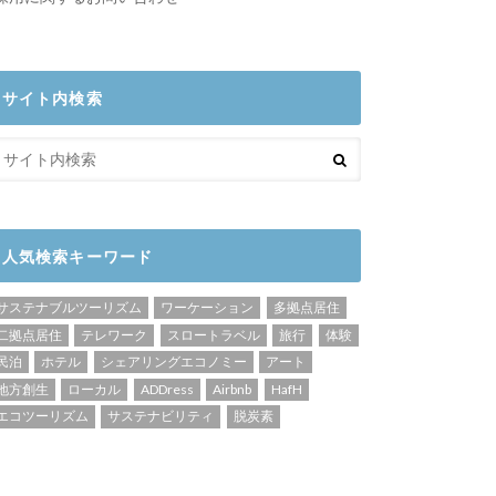
サイト内検索
人気検索キーワード
サステナブルツーリズム
ワーケーション
多拠点居住
二拠点居住
テレワーク
スロートラベル
旅行
体験
民泊
ホテル
シェアリングエコノミー
アート
地方創生
ローカル
ADDress
Airbnb
HafH
エコツーリズム
サステナビリティ
脱炭素