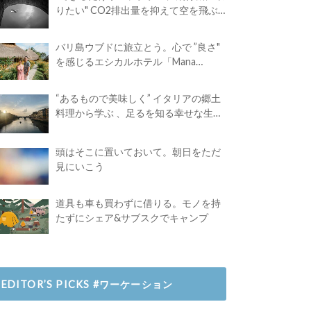
りたい" CO2排出量を抑えて空を飛ぶ
には？
バリ島ウブドに旅立とう。心で ”良さ"
を感じるエシカルホテル「Mana
Earthly Paradise」
“あるもので美味しく” イタリアの郷土
料理から学ぶ 、足るを知る幸せな生き
方
頭はそこに置いておいて。朝日をただ
見にいこう
道具も車も買わずに借りる。モノを持
たずにシェア&サブスクでキャンプ
EDITOR’S PICKS #ワーケーション