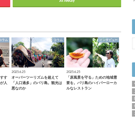
feedly
コラム
コラム
インタビュー
2025.6.25
2025.6.25
すす
オーバーツーリズムを超えて
「原風景を守る」ための地域需
が人
「人口過多」のバリ島。観光は
要を。バリ島のハイパーローカ
悪なのか
ルなレストラン