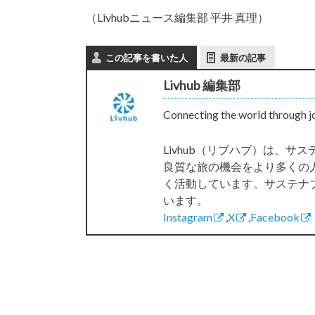
（Livhubニュース編集部 平井 真理）
この記事を書いた人
最新の記事
Livhub 編集部
Connecting the world through j
Livhub（リブハブ）は、
良質な旅の機会をより多くの
く活動しています。サステナ
います。
Instagram
,
X
,
Facebook