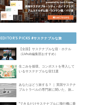
EDITOR’S PICKS #サステナブルな旅
【全国】サステナブルな宿・ホテル
（Livhub編集部おすすめ）
生ごみを循環。コンポストを導入して
いるサステナブルな宿11選
あなたはどう旅する？ ｜ 英国サステナ
ブルトラベルの専門家に聞いた、旅の
魅力
"できるだけサステナブルに飛行機に乗