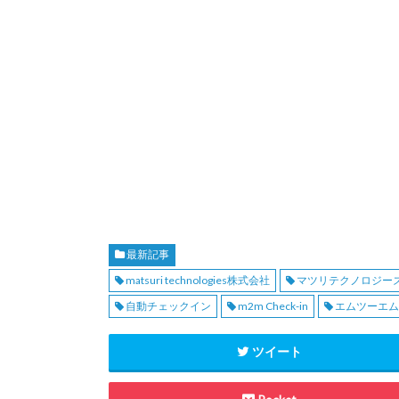
最新記事
matsuri technologies株式会社
マツリテクノロジー
自動チェックイン
m2m Check-in
エムツーエ
ツイート