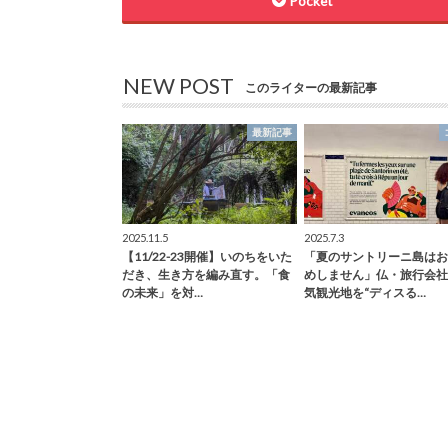
Pocket
NEW POST
このライターの最新記事
最新記事
2025.11.5
2025.7.3
【11/22-23開催】いのちをいた
「夏のサントリーニ島はお
だき、生き方を編み直す。「食
めしません」仏・旅行会社
の未来」を対…
気観光地を“ディスる…