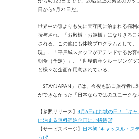
から4月23日までで、20歳以上の男女のカッ
日から5月21日だ。
世界中の誰よりも先に天守閣に泊まれる権利
授与され、「お殿様・お姫様」になりきるこ
される。この他にも体験プログラムとして、「
現」、「平戸城スタッフがアテンドするお客
朝食（予定）」、「世界遺産クルージングツ
ど様々な企画が用意されている。
「STAY JAPAN」では、今後も訪日旅行
ができなかった「日本ならではのユニークな
【参照リリース】
4月6日はお城の日！「キ
に泊まる無料宿泊企画にご招待
【サービスページ】
日本初 “キャッスル・ス
う