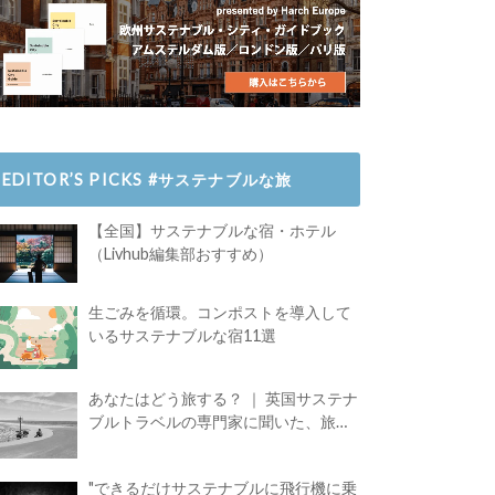
EDITOR’S PICKS #サステナブルな旅
【全国】サステナブルな宿・ホテル
（Livhub編集部おすすめ）
生ごみを循環。コンポストを導入して
いるサステナブルな宿11選
あなたはどう旅する？ ｜ 英国サステナ
ブルトラベルの専門家に聞いた、旅の
魅力
"できるだけサステナブルに飛行機に乗