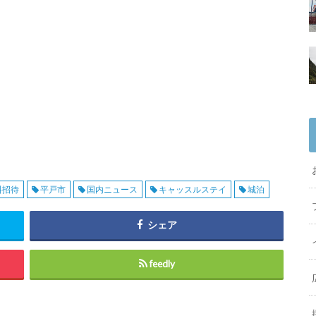
料招待
平戸市
国内ニュース
キャッスルステイ
城泊
シェア
feedly