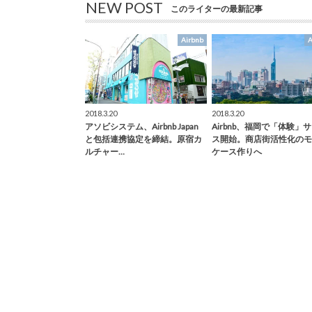
NEW POST
このライターの最新記事
Airbnb
A
2018.3.20
2018.3.20
アソビシステム、Airbnb Japan
Airbnb、福岡で「体験」
と包括連携協定を締結。原宿カ
ス開始。商店街活性化のモ
ルチャー…
ケース作りへ