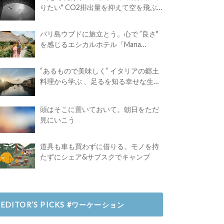
りたい" CO2排出量を抑えて空を飛ぶ
には？
バリ島ウブドに旅立とう。心で ”良さ"
を感じるエシカルホテル「Mana
Earthly Paradise」
“あるもので美味しく” イタリアの郷土
料理から学ぶ 、足るを知る幸せな生き
方
頭はそこに置いておいて。朝日をただ
見にいこう
道具も車も買わずに借りる。モノを持
たずにシェア&サブスクでキャンプ
EDITOR’S PICKS #ワーケーション