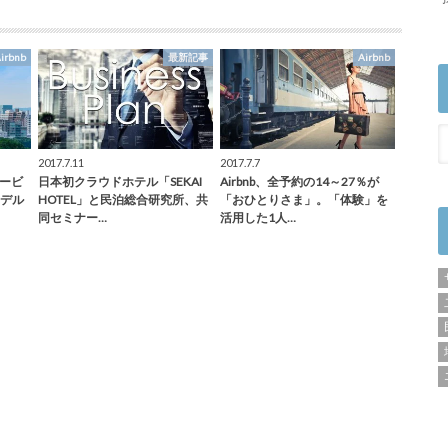
irbnb
最新記事
Airbnb
2017.7.11
2017.7.7
サービ
日本初クラウドホテル「SEKAI
Airbnb、全予約の14～27％が
デル
HOTEL」と民泊総合研究所、共
「おひとりさま」。「体験」を
同セミナー…
活用した1人…