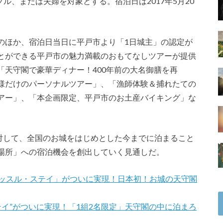
プル、または夫婦を対象とする。宿泊日は2017年5月20
のほか、宿泊日当日に平戸市より「1日城主」の認定が
とができる平戸市の魅力満載のおもてなしツアーが提供
天守閣で豪華ディナー！400年前の大名御膳を再
様だけのパーソナルツアー」、「漁師体験＆捕れたての
アー」、「本企画限定、平戸市のお土産バイキング」な
者に対して、全国のお城をはじめとした今までに泊まること
場所」への宿泊機会を創出していく見通しだ。
ャッスル・ステイ」がついに実現！日本初！お城の天守閣
テイ”がついに実現！「1組2名限定」天守閣の中に泊まろ