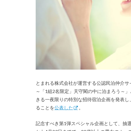
とまれる株式会社が運営する公認民泊仲介サイト
～「1組2名限定」天守閣の中に泊まろう～
きる一夜限りの特別な招待宿泊企画を発表し
ることを
公表した
。
記念すべき第1弾スペシャル企画として、抽選