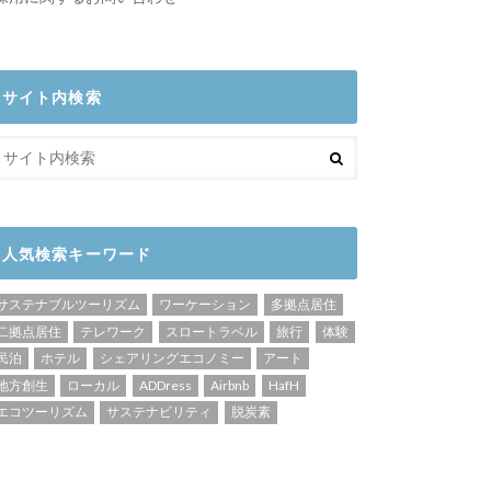
サイト内検索
人気検索キーワード
サステナブルツーリズム
ワーケーション
多拠点居住
二拠点居住
テレワーク
スロートラベル
旅行
体験
民泊
ホテル
シェアリングエコノミー
アート
地方創生
ローカル
ADDress
Airbnb
HafH
エコツーリズム
サステナビリティ
脱炭素