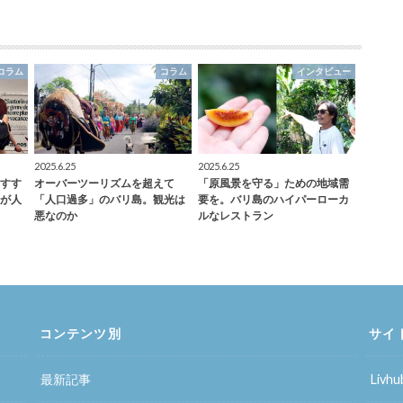
コラム
コラム
インタビュー
2025.6.25
2025.6.25
すす
オーバーツーリズムを超えて
「原風景を守る」ための地域需
が人
「人口過多」のバリ島。観光は
要を。バリ島のハイパーローカ
悪なのか
ルなレストラン
コンテンツ別
サイ
最新記事
Liv