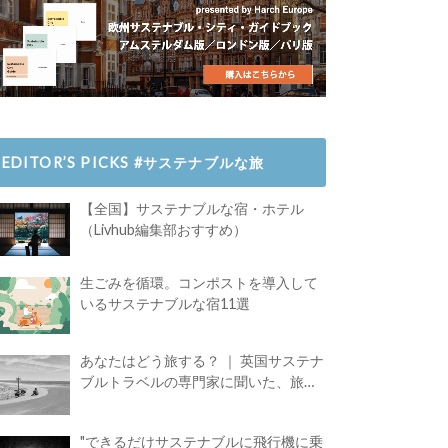
EDITOR’S PICKS #サステナブルな旅
【全国】サステナブルな宿・ホテル
（Livhub編集部おすすめ）
生ごみを循環。コンポストを導入して
いるサステナブルな宿11選
あなたはどう旅する？ ｜ 英国サステナ
ブルトラベルの専門家に聞いた、旅の
魅力
"できるだけサステナブルに飛行機に乗