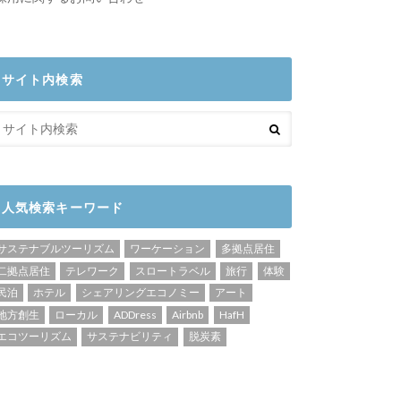
サイト内検索
人気検索キーワード
サステナブルツーリズム
ワーケーション
多拠点居住
二拠点居住
テレワーク
スロートラベル
旅行
体験
民泊
ホテル
シェアリングエコノミー
アート
地方創生
ローカル
ADDress
Airbnb
HafH
エコツーリズム
サステナビリティ
脱炭素