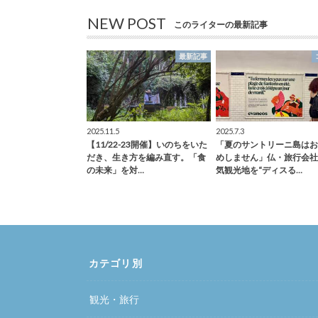
NEW POST
このライターの最新記事
最新記事
2025.11.5
2025.7.3
【11/22-23開催】いのちをいた
「夏のサントリーニ島はお
だき、生き方を編み直す。「食
めしません」仏・旅行会社
の未来」を対…
気観光地を“ディスる…
カテゴリ別
観光・旅行