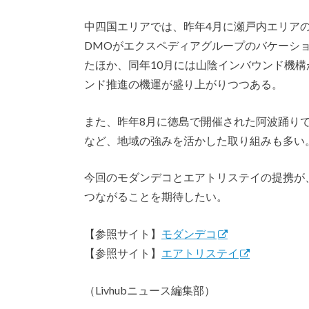
中四国エリアでは、昨年4月に瀬戸内エリア
DMOがエクスペディアグループのバケーシ
たほか、同年10月には山陰インバウンド機構が
ンド推進の機運が盛り上がりつつある。
また、昨年8月に徳島で開催された阿波踊り
など、地域の強みを活かした取り組みも多い
今回のモダンデコとエアトリステイの提携が
つながることを期待したい。
【参照サイト】
モダンデコ
【参照サイト】
エアトリステイ
（Livhubニュース編集部）