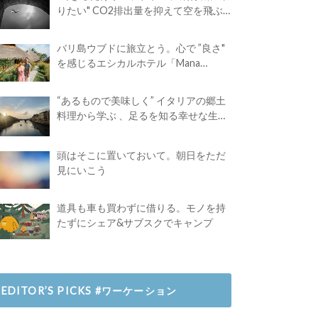
りたい" CO2排出量を抑えて空を飛ぶ
には？
バリ島ウブドに旅立とう。心で ”良さ"
を感じるエシカルホテル「Mana
Earthly Paradise」
“あるもので美味しく” イタリアの郷土
料理から学ぶ 、足るを知る幸せな生き
方
頭はそこに置いておいて。朝日をただ
見にいこう
道具も車も買わずに借りる。モノを持
たずにシェア&サブスクでキャンプ
EDITOR’S PICKS #ワーケーション