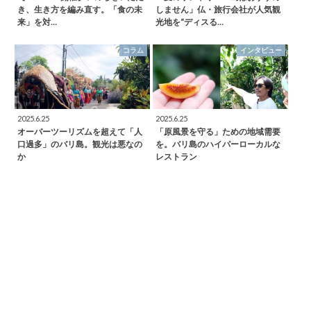
き、生き方を編み直す。「食の未
しません」仏・旅行会社が人気観
来」を対…
光地を“ディスる…
コラム
インタビュー
2025.6.25
2025.6.25
オーバーツーリズムを超えて「人
「原風景を守る」ための地域需要
口過多」のバリ島。観光は悪なの
を。バリ島のハイパーローカルな
か
レストラン