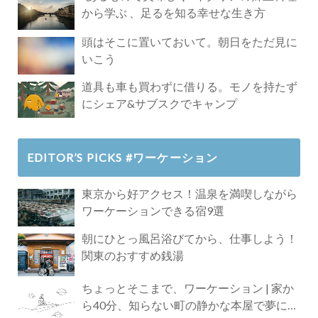
から学ぶ 、足るを知る幸せな生き方
頭はそこに置いておいて。朝日をただ見に
いこう
道具も車も買わずに借りる。モノを持たず
にシェア&サブスクでキャンプ
EDITOR’S PICKS #ワーケーション
東京から好アクセス！温泉を満喫しながら
ワーケーションできる宿9選
朝にひとっ風呂浴びてから、仕事しよう！
関東のおすすめ銭湯
ちょっとそこまで、ワーケーション | 家か
ら40分、知らない町の静かな本屋で夢に近