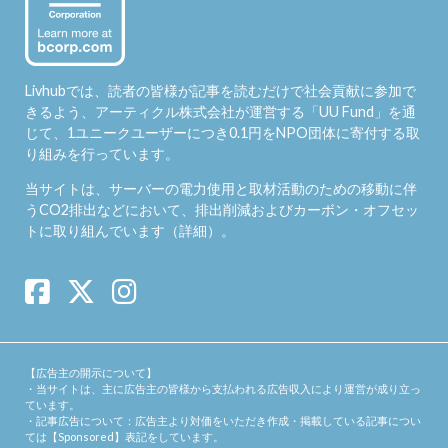
Livhubでは、読者の皆様が記事を読むだけで社会貢献に参加で
きるよう、アーティクル株式会社が運営する「
UU Fund
」を通
じて、1ユニークユーザーにつき0.1円をNPO団体に寄付する取
り組みを行っています。
当サイトは、サーバーの電力使用と取材活動のための移動に伴
うCO2排出などにおいて、排出削減およびカーボン・オフセッ
トに取り組んでいます（
詳細
）。
【広告主の開示について】
・当サイトは、主に広告主の皆様から支払われる広告収入により運営が成り立っ
ています。
・記事広告について：広告主より対価をいただき作成・掲載している記事につい
ては【Sponsored】表記をしています。