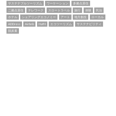
サステナブルツーリズム
ワーケーション
多拠点居住
二拠点居住
テレワーク
スロートラベル
旅行
体験
民泊
ホテル
シェアリングエコノミー
アート
地方創生
ローカル
ADDress
Airbnb
HafH
エコツーリズム
サステナビリティ
脱炭素