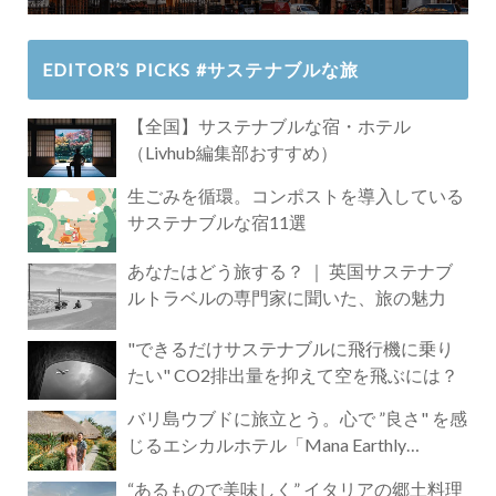
EDITOR’S PICKS #サステナブルな旅
【全国】サステナブルな宿・ホテル
（Livhub編集部おすすめ）
生ごみを循環。コンポストを導入している
サステナブルな宿11選
あなたはどう旅する？ ｜ 英国サステナブ
ルトラベルの専門家に聞いた、旅の魅力
"できるだけサステナブルに飛行機に乗り
たい" CO2排出量を抑えて空を飛ぶには？
バリ島ウブドに旅立とう。心で ”良さ" を感
じるエシカルホテル「Mana Earthly
Paradise」
“あるもので美味しく” イタリアの郷土料理