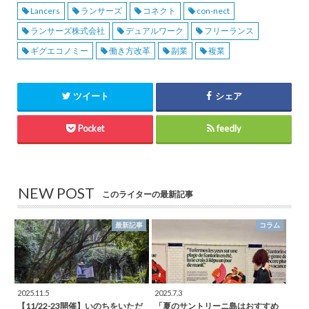
Lancers
ランサーズ
コネクト
con-nect
ランサーズ株式会社
デュアルワーク
フリーランス
ギグエコノミー
働き方改革
副業
複業
ツイート
シェア
Pocket
feedly
NEW POST
このライターの最新記事
最新記事
コラム
2025.11.5
2025.7.3
【11/22-23開催】いのちをいただ
「夏のサントリーニ島はおすすめ