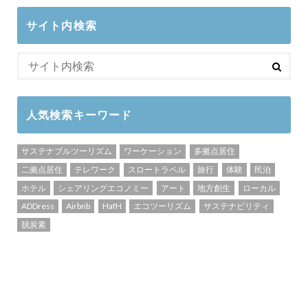
サイト内検索
人気検索キーワード
サステナブルツーリズム
ワーケーション
多拠点居住
二拠点居住
テレワーク
スロートラベル
旅行
体験
民泊
ホテル
シェアリングエコノミー
アート
地方創生
ローカル
ADDress
Airbnb
HafH
エコツーリズム
サステナビリティ
脱炭素