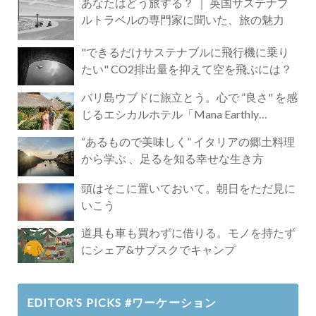
あなたはどう旅する？ ｜ 英国サステナブ
ルトラベルの専門家に聞いた、旅の魅力
"できるだけサステナブルに飛行機に乗り
たい" CO2排出量を抑えて空を飛ぶには？
バリ島ウブドに旅立とう。心で ”良さ" を感
じるエシカルホテル「Mana Earthly
Paradise」
“あるもので美味しく” イタリアの郷土料理
から学ぶ 、足るを知る幸せな生き方
頭はそこに置いておいて。朝日をただ見に
いこう
道具も車も買わずに借りる。モノを持たず
にシェア&サブスクでキャンプ
EDITOR’S PICKS #ワーケーション