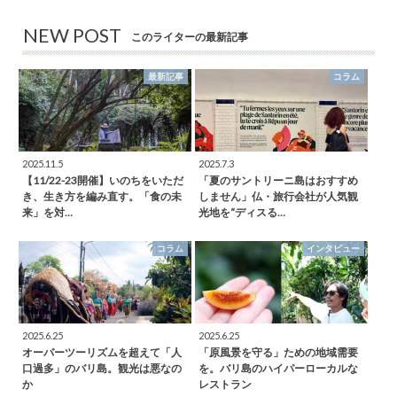
NEW POST
このライターの最新記事
最新記事
コラム
2025.11.5
2025.7.3
【11/22-23開催】いのちをいただ
「夏のサントリーニ島はおすすめ
き、生き方を編み直す。「食の未
しません」仏・旅行会社が人気観
来」を対…
光地を“ディスる…
コラム
インタビュー
2025.6.25
2025.6.25
オーバーツーリズムを超えて「人
「原風景を守る」ための地域需要
口過多」のバリ島。観光は悪なの
を。バリ島のハイパーローカルな
か
レストラン