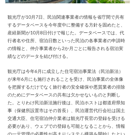
観光庁が10月7日、民泊関連事業者の情報を省庁間で共有
するデータベースを今年度中に整備する方針を固めたと、
産経新聞が10月8日付けで報じた。データベースでは、代
行者名や住所、宿泊日数といった民泊の各事業者の申請時
の情報と、仲介事業者から2か月ごとに報告される宿泊実
績などのデータを結び付ける。
観光庁は今年6月に成立した住宅宿泊事業法（民泊新法）
が来年6月にも施行されることを受け、民泊事業の全体像
を把握するだけでなく旅行者の安全確保や悪質業者の排除
のためにデータベースの共有は欠かせないものと判断し
た。とりわけ民泊新法施行後は、民泊ホストは都道府県知
事（保健所設置市はその首長）、民泊運営代行会社は国土
交通大臣、住宅宿泊仲介業者は観光庁長官の登録を受ける
必要があり、ウェブでの登録も可能となることから、情報
の一元管理の必要性が高まりシステム構築を開始したとい