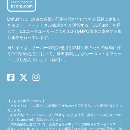
Livhubでは、読者の皆様が記事を読むだけで社会貢献に参加で
きるよう、アーティクル株式会社が運営する「
UU Fund
」を通
じて、1ユニークユーザーにつき0.1円をNPO団体に寄付する取
り組みを行っています。
当サイトは、サーバーの電力使用と取材活動のための移動に伴
うCO2排出などにおいて、排出削減およびカーボン・オフセッ
トに取り組んでいます（
詳細
）。
【広告主の開示について】
・当サイトは、主に広告主の皆様から支払われる広告収入により運営が成り立っ
ています。
・記事広告について：広告主より対価をいただき作成・掲載している記事につい
ては【Sponsored】表記をしています。
・成果報酬型広告について：読者の皆様が本サイトに掲載されているテキスト・
画像リンクを経由してリンク先サイトの運営主体が設定した一定の成果地点（製