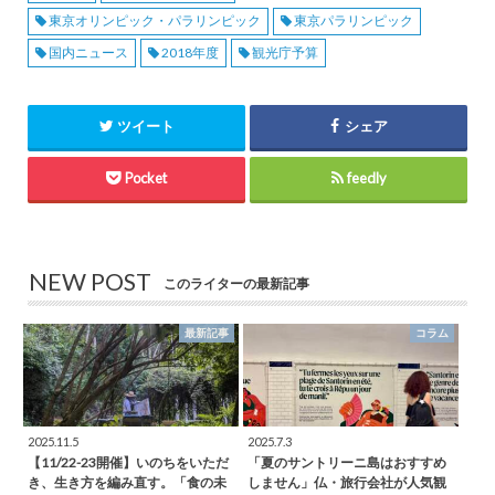
東京オリンピック・パラリンピック
東京パラリンピック
国内ニュース
2018年度
観光庁予算
ツイート
シェア
Pocket
feedly
NEW POST
このライターの最新記事
最新記事
コラム
2025.11.5
2025.7.3
【11/22-23開催】いのちをいただ
「夏のサントリーニ島はおすすめ
き、生き方を編み直す。「食の未
しません」仏・旅行会社が人気観