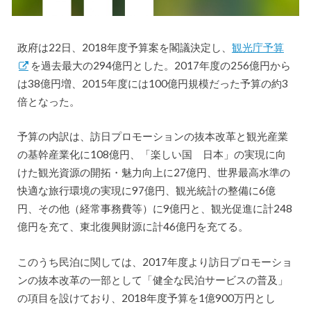
政府は22日、2018年度予算案を閣議決定し、
観光庁予算
を過去最大の294億円とした。2017年度の256億円から
は38億円増、2015年度には100億円規模だった予算の約3
倍となった。
予算の内訳は、訪日プロモーションの抜本改革と観光産業
の基幹産業化に108億円、「楽しい国 日本」の実現に向
けた観光資源の開拓・魅力向上に27億円、世界最高水準の
快適な旅行環境の実現に97億円、観光統計の整備に6億
円、その他（経常事務費等）に9億円と、観光促進に計248
億円を充て、東北復興財源に計46億円を充てる。
このうち民泊に関しては、2017年度より訪日プロモーショ
ンの抜本改革の一部として「健全な民泊サービスの普及」
の項目を設けており、2018年度予算を1億900万円とし