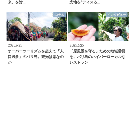
来」を対…
光地を“ディスる…
コラム
インタビュー
2025.6.25
2025.6.25
オーバーツーリズムを超えて「人
「原風景を守る」ための地域需要
口過多」のバリ島。観光は悪なの
を。バリ島のハイパーローカルな
か
レストラン