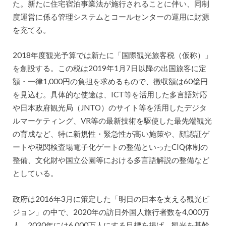
た。新たに住宅宿泊事業法が施行されることに伴い、同制
度運営に係る管理システムとコールセンターの運用に財源
を充てる。
2018年度観光予算では新たに「国際観光旅客税（仮称）」
を創設する。この税は2019年1月7日以降の出国旅客に定
額・一律1,000円の負担を求めるもので、徴収額は60億円
を見込む。具体的な使途は、ICT等を活用した多言語対応
や日本政府観光局（JNTO）のサイト等を活用したデジタ
ルマーケティング、VR等の最新技術を駆使した最先端観光
の育成など、特に新規性・緊急性が高い施策や、顔認証ゲ
ートや税関検査場電子化ゲートの整備といったCIQ体制の
整備、文化財や国立公園等における多言語解説の整備など
としている。
政府は2016年3月に策定した「明日の日本を支える観光ビ
ジョン」の中で、2020年の訪日外国人旅行者数を4,000万
人、2030年には6,000万人にする目標を掲げ、観光を基幹