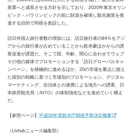
産業へと成長させる方針を示しており、2020年東京オリン
ピック・パラリンピックの前に財源を確保し観光施策を推
進する目的で同税を創設した。
訪日外国人旅行者数の増加には、訪日旅行者の84％をアジ
アからの旅行者が占めていることから欧米豪ほかからの誘
客促進が課題だ。そこで国、年齢、関心に合わせてウェブ
その他の媒体でプロモーションする「訪日グローバルキャ
ンペーン」を積極的に進めるほか、20の市場を重点に据え
た国別の戦略に基づく市場別のプロモーション、デジタル
マーケティング、自治体との連携による地方への誘客、日
本政府観光局（JNTO）の体制強化などを進めていく構え
だ。
【参照ページ】
平成30年度観光庁関係予算決定概要
（Livhubニュース編集部）