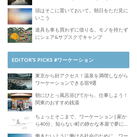
頭はそこに置いておいて。朝日をただ見に
いこう
道具も車も買わずに借りる。モノを持たず
にシェア&サブスクでキャンプ
EDITOR’S PICKS #ワーケーション
東京から好アクセス！温泉を満喫しながら
ワーケーションできる宿9選
朝にひとっ風呂浴びてから、仕事しよう！
関東のおすすめ銭湯
ちょっとそこまで、ワーケーション | 家か
ら40分、知らない町の静かな本屋で夢に近
づく4時間の旅
働きたいように働ける社会のために、ワー