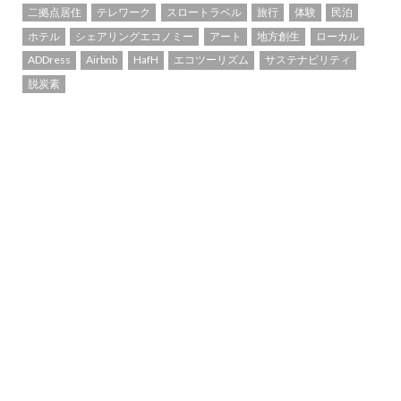
二拠点居住
テレワーク
スロートラベル
旅行
体験
民泊
ホテル
シェアリングエコノミー
アート
地方創生
ローカル
ADDress
Airbnb
HafH
エコツーリズム
サステナビリティ
脱炭素