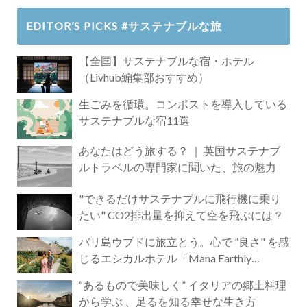
EDITOR’S PICKS #サステナブルな旅
【全国】サステナブルな宿・ホテル
（Livhub編集部おすすめ）
生ごみを循環。コンポストを導入している
サステナブルな宿11選
あなたはどう旅する？ ｜ 英国サステナブ
ルトラベルの専門家に聞いた、旅の魅力
"できるだけサステナブルに飛行機に乗り
たい" CO2排出量を抑えて空を飛ぶには？
バリ島ウブドに旅立とう。心で ”良さ" を感
じるエシカルホテル「Mana Earthly
Paradise」
“あるもので美味しく” イタリアの郷土料理
から学ぶ 、足るを知る幸せな生き方