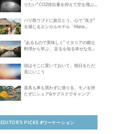
りたい" CO2排出量を抑えて空を飛ぶ
には？
バリ島ウブドに旅立とう。心で ”良さ"
を感じるエシカルホテル「Mana
Earthly Paradise」
“あるもので美味しく” イタリアの郷土
料理から学ぶ 、足るを知る幸せな生き
方
頭はそこに置いておいて。朝日をただ
見にいこう
道具も車も買わずに借りる。モノを持
たずにシェア&サブスクでキャンプ
EDITOR’S PICKS #ワーケーション