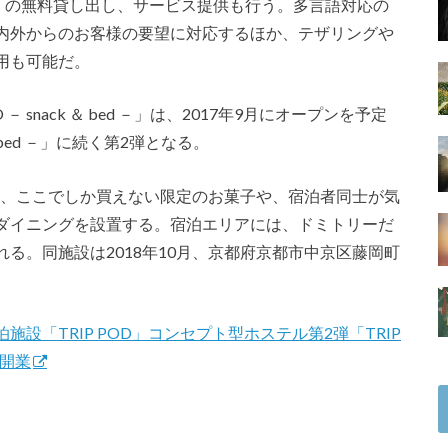
one」の無料貸し出し、サービス提供も行う。多言語対応の
内外からのお客様の要望に対応するほか、テザリングや
用も可能だ。
O － snack ＆ bed －」は、2017年9月にオープンを予定
 ＆ bed －」に続く第2弾となる。
bed －」では、ここでしか買えない限定のお菓子や、宿泊者同士が気
ダイニングを設置する。宿泊エリアには、ドミトリーだ
る。同施設は2018年10月、京都府京都市中京区藤岡町
設「TRIP POD」コンセプト型ホステル第2弾「TRIP
0月開業