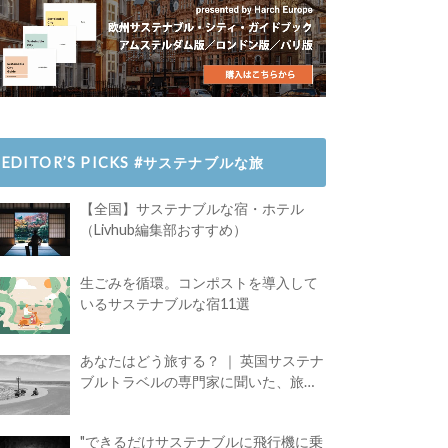
EDITOR’S PICKS #サステナブルな旅
【全国】サステナブルな宿・ホテル
（Livhub編集部おすすめ）
生ごみを循環。コンポストを導入して
いるサステナブルな宿11選
あなたはどう旅する？ ｜ 英国サステナ
ブルトラベルの専門家に聞いた、旅の
魅力
"できるだけサステナブルに飛行機に乗