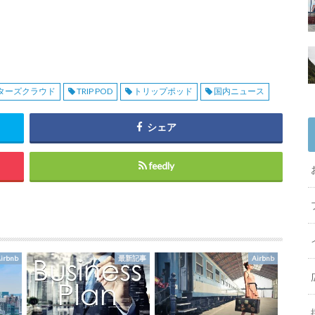
ターズクラウド
TRIP POD
トリップポッド
国内ニュース
シェア
feedly
irbnb
最新記事
Airbnb