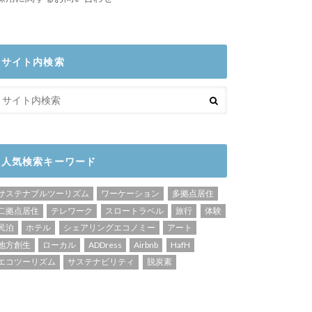
サイト内検索
人気検索キーワード
サステナブルツーリズム
ワーケーション
多拠点居住
二拠点居住
テレワーク
スロートラベル
旅行
体験
民泊
ホテル
シェアリングエコノミー
アート
地方創生
ローカル
ADDress
Airbnb
HafH
エコツーリズム
サステナビリティ
脱炭素