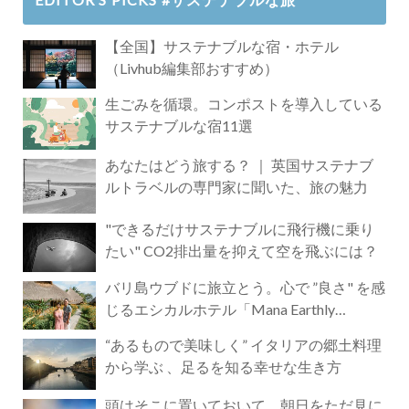
【全国】サステナブルな宿・ホテル
（Livhub編集部おすすめ）
生ごみを循環。コンポストを導入している
サステナブルな宿11選
あなたはどう旅する？ ｜ 英国サステナブ
ルトラベルの専門家に聞いた、旅の魅力
"できるだけサステナブルに飛行機に乗り
たい" CO2排出量を抑えて空を飛ぶには？
バリ島ウブドに旅立とう。心で ”良さ" を感
じるエシカルホテル「Mana Earthly
Paradise」
“あるもので美味しく” イタリアの郷土料理
から学ぶ 、足るを知る幸せな生き方
頭はそこに置いておいて。朝日をただ見に