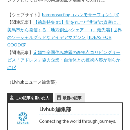
【ウェブサイト】
hammosurfing（ハンモサーフィン）
【関連記事】
【徳島特集 #1】街を丸ごと”共遊”の資産に。
美馬市から発信する「地方創生×シェアエコ」最先端 | 世界
のソーシャルグッドなアイデアマガジン | IDEAS FOR
GOOD
【関連記事】
定額で全国住み放題の多拠点コリビングサー
ビス「アドレス」協力企業・自治体との連携内容が明らか
に
（Livhubニュース編集部）
この記事を書いた人
最新の記事
Livhub 編集部
Connecting the world through journeys.