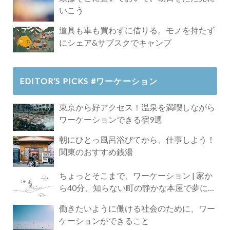
いこう
道具も車も買わずに借りる。モノを持たず
にシェア&サブスクでキャンプ
EDITOR’S PICKS #ワーケーション
東京から好アクセス！温泉を満喫しながら
ワーケーションできる宿9選
朝にひとっ風呂浴びてから、仕事しよう！
関東のおすすめ銭湯
ちょっとそこまで、ワーケーション | 家か
ら40分、知らない町の静かな本屋で夢に近
づく4時間の旅
働きたいように働ける社会のために、ワー
ケーションができること