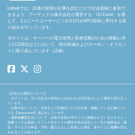
Livhubでは、読者の皆様が記事を読むだけで社会貢献に参加で
きるよう、アーティクル株式会社が運営する「
UU Fund
」を通
じて、1ユニークユーザーにつき0.1円をNPO団体に寄付する取
り組みを行っています。
当サイトは、サーバーの電力使用と取材活動のための移動に伴
うCO2排出などにおいて、排出削減およびカーボン・オフセッ
トに取り組んでいます（
詳細
）。
【広告主の開示について】
・当サイトは、主に広告主の皆様から支払われる広告収入により運営が成り立っ
ています。
・記事広告について：広告主より対価をいただき作成・掲載している記事につい
ては【Sponsored】表記をしています。
・成果報酬型広告について：読者の皆様が本サイトに掲載されているテキスト・
画像リンクを経由してリンク先サイトの運営主体が設定した一定の成果地点（製
品・サービスの申込・予約・購入など）に到達した場合、本サイトに報酬が支払
われることがあります。