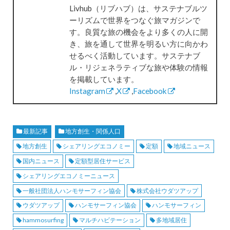
Livhub（リブハブ）は、サステナブルツ
ーリズムで世界をつなぐ旅マガジンで
す。良質な旅の機会をより多くの人に開
き、旅を通して世界を明るい方に向かわ
せるべく活動しています。サステナブ
ル・リジェネラティブな旅や体験の情報
を掲載しています。
Instagram
,
X
,
Facebook
最新記事
地方創生・関係人口
地方創生
シェアリングエコノミー
定額
地域ニュース
国内ニュース
定額型居住サービス
シェアリングエコノミーニュース
一般社団法人ハンモサーフィン協会
株式会社ウダツアップ
ウダツアップ
ハンモサーフィン協会
ハンモサーフィン
hammosurfing
マルチハビテーション
多地域居住