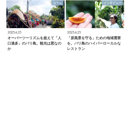
コラム
インタビュー
2025.6.25
2025.6.25
オーバーツーリズムを超えて「人
「原風景を守る」ための地域需要
口過多」のバリ島。観光は悪なの
を。バリ島のハイパーローカルな
か
レストラン