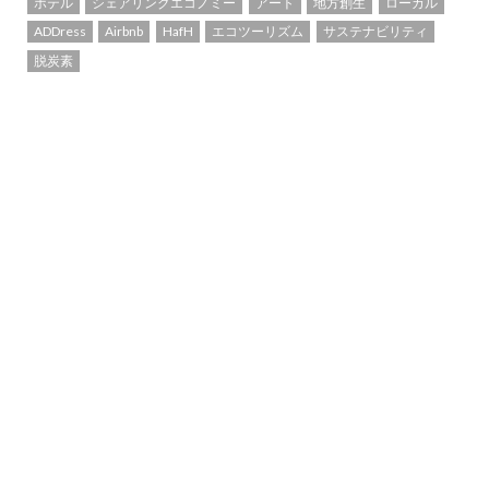
ホテル
シェアリングエコノミー
アート
地方創生
ローカル
ADDress
Airbnb
HafH
エコツーリズム
サステナビリティ
脱炭素