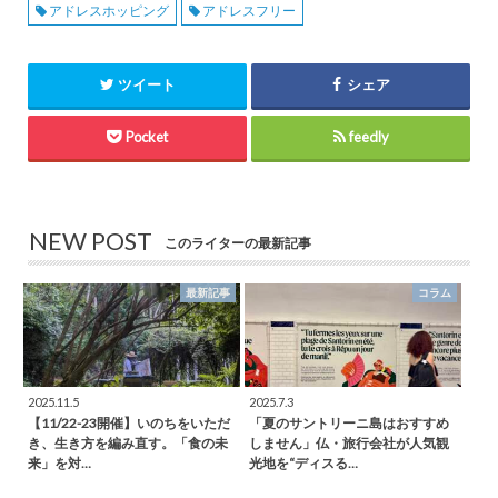
アドレスホッピング
アドレスフリー
ツイート
シェア
Pocket
feedly
NEW POST
このライターの最新記事
最新記事
コラム
2025.11.5
2025.7.3
【11/22-23開催】いのちをいただ
「夏のサントリーニ島はおすすめ
き、生き方を編み直す。「食の未
しません」仏・旅行会社が人気観
来」を対…
光地を“ディスる…