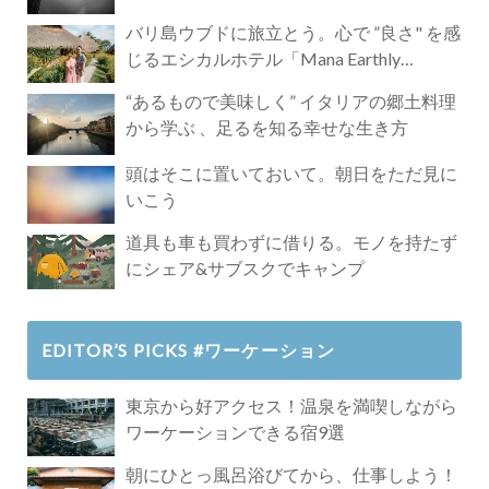
バリ島ウブドに旅立とう。心で ”良さ" を感
じるエシカルホテル「Mana Earthly
Paradise」
“あるもので美味しく” イタリアの郷土料理
から学ぶ 、足るを知る幸せな生き方
頭はそこに置いておいて。朝日をただ見に
いこう
道具も車も買わずに借りる。モノを持たず
にシェア&サブスクでキャンプ
EDITOR’S PICKS #ワーケーション
東京から好アクセス！温泉を満喫しながら
ワーケーションできる宿9選
朝にひとっ風呂浴びてから、仕事しよう！