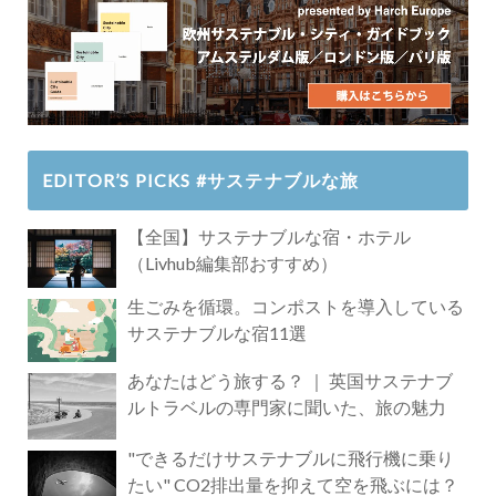
EDITOR’S PICKS #サステナブルな旅
【全国】サステナブルな宿・ホテル
（Livhub編集部おすすめ）
生ごみを循環。コンポストを導入している
サステナブルな宿11選
あなたはどう旅する？ ｜ 英国サステナブ
ルトラベルの専門家に聞いた、旅の魅力
"できるだけサステナブルに飛行機に乗り
たい" CO2排出量を抑えて空を飛ぶには？