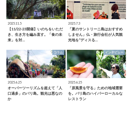
2025.11.5
2025.7.3
【11/22-23開催】いのちをいただ
「夏のサントリーニ島はおすすめ
き、生き方を編み直す。「食の未
しません」仏・旅行会社が人気観
来」を対…
光地を“ディスる…
コラム
インタビュー
2025.6.25
2025.6.25
オーバーツーリズムを超えて「人
「原風景を守る」ための地域需要
口過多」のバリ島。観光は悪なの
を。バリ島のハイパーローカルな
か
レストラン