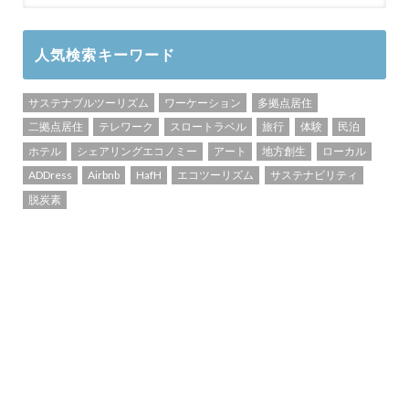
人気検索キーワード
サステナブルツーリズム
ワーケーション
多拠点居住
二拠点居住
テレワーク
スロートラベル
旅行
体験
民泊
ホテル
シェアリングエコノミー
アート
地方創生
ローカル
ADDress
Airbnb
HafH
エコツーリズム
サステナビリティ
脱炭素