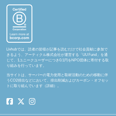
Livhubでは、読者の皆様が記事を読むだけで社会貢献に参加で
きるよう、アーティクル株式会社が運営する「
UU Fund
」を通
じて、1ユニークユーザーにつき0.1円をNPO団体に寄付する取
り組みを行っています。
当サイトは、サーバーの電力使用と取材活動のための移動に伴
うCO2排出などにおいて、排出削減およびカーボン・オフセッ
トに取り組んでいます（
詳細
）。