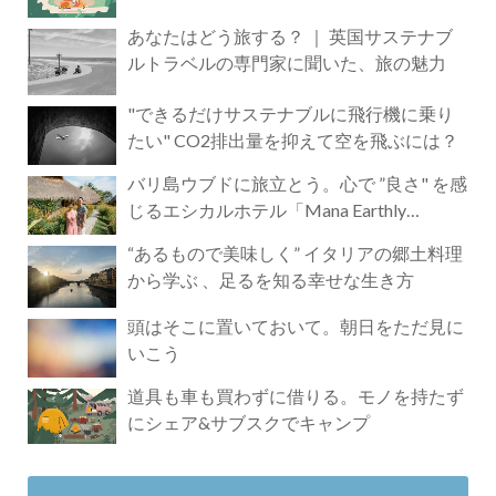
あなたはどう旅する？ ｜ 英国サステナブ
ルトラベルの専門家に聞いた、旅の魅力
"できるだけサステナブルに飛行機に乗り
たい" CO2排出量を抑えて空を飛ぶには？
バリ島ウブドに旅立とう。心で ”良さ" を感
じるエシカルホテル「Mana Earthly
Paradise」
“あるもので美味しく” イタリアの郷土料理
から学ぶ 、足るを知る幸せな生き方
頭はそこに置いておいて。朝日をただ見に
いこう
道具も車も買わずに借りる。モノを持たず
にシェア&サブスクでキャンプ