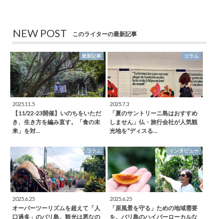
NEW POST
このライターの最新記事
最新記事
コラム
2025.11.5
2025.7.3
【11/22-23開催】いのちをいただ
「夏のサントリーニ島はおすすめ
き、生き方を編み直す。「食の未
しません」仏・旅行会社が人気観
来」を対…
光地を“ディスる…
コラム
インタビュー
2025.6.25
2025.6.25
オーバーツーリズムを超えて「人
「原風景を守る」ための地域需要
口過多」のバリ島。観光は悪なの
を。バリ島のハイパーローカルな