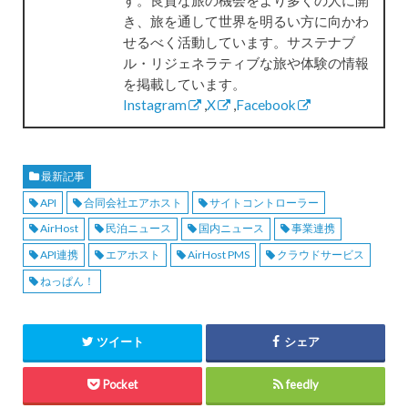
き、旅を通して世界を明るい方に向かわ
せるべく活動しています。サステナブ
ル・リジェネラティブな旅や体験の情報
を掲載しています。
Instagram
,
X
,
Facebook
最新記事
API
合同会社エアホスト
サイトコントローラー
AirHost
民泊ニュース
国内ニュース
事業連携
API連携
エアホスト
AirHost PMS
クラウドサービス
ねっぱん！
ツイート
シェア
Pocket
feedly