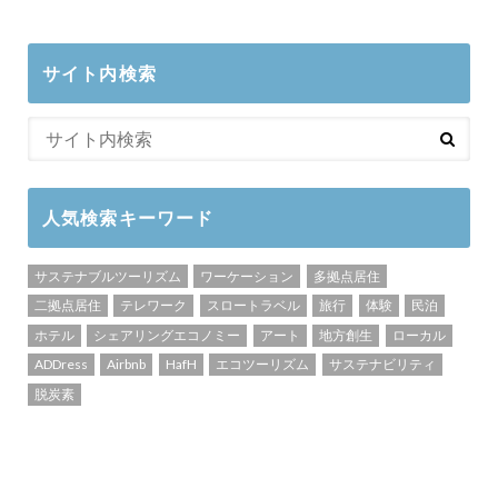
サイト内検索
人気検索キーワード
サステナブルツーリズム
ワーケーション
多拠点居住
二拠点居住
テレワーク
スロートラベル
旅行
体験
民泊
ホテル
シェアリングエコノミー
アート
地方創生
ローカル
ADDress
Airbnb
HafH
エコツーリズム
サステナビリティ
脱炭素