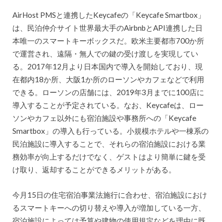
AirHost PMSと連携したKeycafeの「Keycafe Smartbox」
は、民泊仲介サイト世界最大手のAirbnbとAPI連携した日
本唯一のスマートキーボックスだ。欧米主要都市700か所
で運営され、遠隔・無人での鍵の受け渡しを実現してい
る。2017年12月より日本国内で導入を開始しており、現
在都内18か所、大阪1か所のローソンやカフェなどで利用
できる。ローソンの店舗には、2019年3月までに100店に
導入することが予定されている。なお、Keycafeは、ロー
ソンやカフェ以外にも宿泊施設や事務所への「Keycafe
Smartbox」の導入も行っている。小規模ホテルや一棟系の
民泊施設に導入することで、それらの宿泊施設における業
務効率が向上するだけでなく、ゲストはより簡単に鍵を受
け取り、返却することができるメリットがある。
今月15日の住宅宿泊事業法施行に合わせ、宿泊施設におけ
るスマートキーへの切り替えや導入が増加している一方、
宿泊施設によっては予算や建物の使用規定などを理由に既