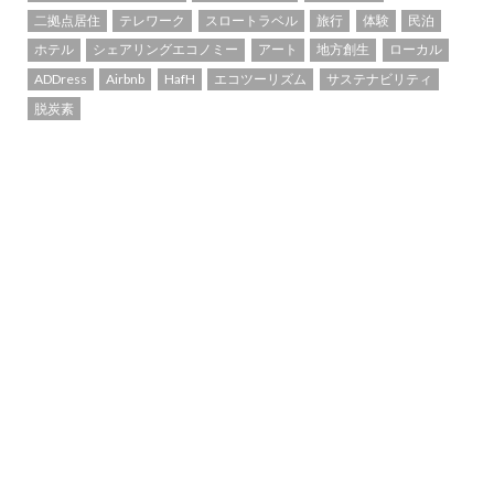
二拠点居住
テレワーク
スロートラベル
旅行
体験
民泊
ホテル
シェアリングエコノミー
アート
地方創生
ローカル
ADDress
Airbnb
HafH
エコツーリズム
サステナビリティ
脱炭素