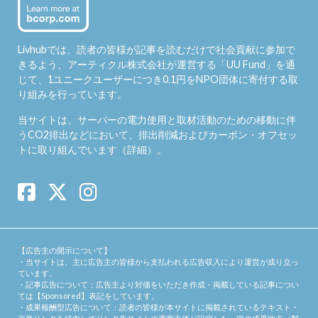
Livhubでは、読者の皆様が記事を読むだけで社会貢献に参加で
きるよう、アーティクル株式会社が運営する「
UU Fund
」を通
じて、1ユニークユーザーにつき0.1円をNPO団体に寄付する取
り組みを行っています。
当サイトは、サーバーの電力使用と取材活動のための移動に伴
うCO2排出などにおいて、排出削減およびカーボン・オフセッ
トに取り組んでいます（
詳細
）。
【広告主の開示について】
・当サイトは、主に広告主の皆様から支払われる広告収入により運営が成り立っ
ています。
・記事広告について：広告主より対価をいただき作成・掲載している記事につい
ては【Sponsored】表記をしています。
・成果報酬型広告について：読者の皆様が本サイトに掲載されているテキスト・