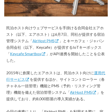
民泊ホスト向けウェブサービスを手掛ける合同会社エアホ
スト（以下、エアホスト）は6月7日、同社が提供する宿泊
管理システム「
AirHost PMS
」とキーカフェ・ジャパン
合同会社（以下、Keycafe）が提供するIoTキーボックス
「
Keycafe Smartbox
」がAPI連携を開始したことを公表
した。
2015年に創業したエアホストは、民泊ホスト向けに
運用代
行サービス
を提供するほか、サイトコントローラー（各
チャネル一括管理）機能とPMS（予約・リスティング管
理）機能を備えた宿泊管理システム「
AirHost PMS
」を
提供しており、約8,000部屋の導入実績がある。
今回の連携により、「AirHost PMS」を利用する際に、宿