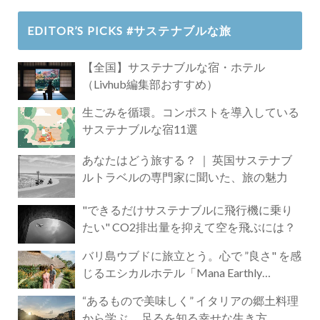
EDITOR’S PICKS #サステナブルな旅
【全国】サステナブルな宿・ホテル
（Livhub編集部おすすめ）
生ごみを循環。コンポストを導入している
サステナブルな宿11選
あなたはどう旅する？ ｜ 英国サステナブ
ルトラベルの専門家に聞いた、旅の魅力
"できるだけサステナブルに飛行機に乗り
たい" CO2排出量を抑えて空を飛ぶには？
バリ島ウブドに旅立とう。心で ”良さ" を感
じるエシカルホテル「Mana Earthly
Paradise」
“あるもので美味しく” イタリアの郷土料理
から学ぶ 、足るを知る幸せな生き方