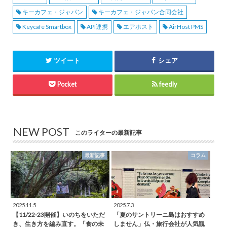
キーカフェ・ジャパン
キーカフェ・ジャパン合同会社
Keycafe Smartbox
API連携
エアホスト
AirHost PMS
ツイート
シェア
Pocket
feedly
NEW POST
このライターの最新記事
最新記事
コラム
2025.11.5
2025.7.3
【11/22-23開催】いのちをいただ
「夏のサントリーニ島はおすすめ
き、生き方を編み直す。「食の未
しません」仏・旅行会社が人気観