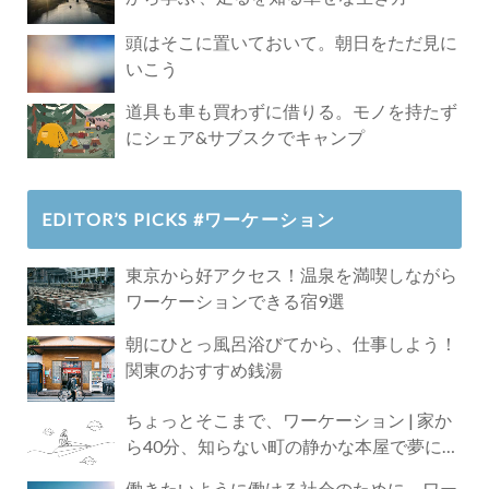
頭はそこに置いておいて。朝日をただ見に
いこう
道具も車も買わずに借りる。モノを持たず
にシェア&サブスクでキャンプ
EDITOR’S PICKS #ワーケーション
東京から好アクセス！温泉を満喫しながら
ワーケーションできる宿9選
朝にひとっ風呂浴びてから、仕事しよう！
関東のおすすめ銭湯
ちょっとそこまで、ワーケーション | 家か
ら40分、知らない町の静かな本屋で夢に近
づく4時間の旅
働きたいように働ける社会のために、ワー