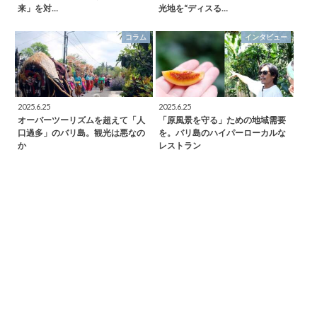
来」を対…
光地を“ディスる…
コラム
インタビュー
2025.6.25
2025.6.25
オーバーツーリズムを超えて「人
「原風景を守る」ための地域需要
口過多」のバリ島。観光は悪なの
を。バリ島のハイパーローカルな
か
レストラン