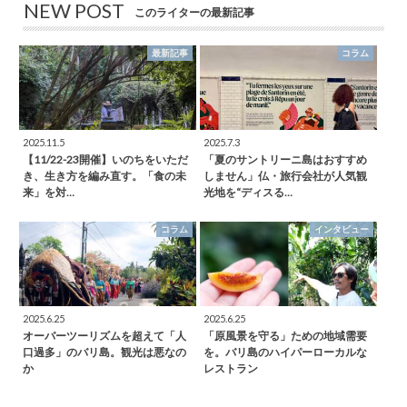
NEW POST
このライターの最新記事
最新記事
コラム
2025.11.5
2025.7.3
【11/22-23開催】いのちをいただ
「夏のサントリーニ島はおすすめ
き、生き方を編み直す。「食の未
しません」仏・旅行会社が人気観
来」を対…
光地を“ディスる…
コラム
インタビュー
2025.6.25
2025.6.25
オーバーツーリズムを超えて「人
「原風景を守る」ための地域需要
口過多」のバリ島。観光は悪なの
を。バリ島のハイパーローカルな
か
レストラン