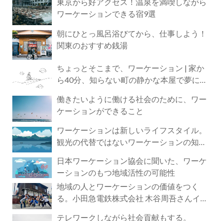
東京から好アクセス！温泉を満喫しながら
ワーケーションできる宿9選
朝にひとっ風呂浴びてから、仕事しよう！
関東のおすすめ銭湯
ちょっとそこまで、ワーケーション | 家か
ら40分、知らない町の静かな本屋で夢に近
づく4時間の旅
働きたいように働ける社会のために、ワー
ケーションができること
ワーケーションは新しいライフスタイル。
観光の代替ではないワーケーションの知ら
れざる魅力
日本ワーケーション協会に聞いた、ワーケ
ーションのもつ地域活性の可能性
地域の人とワーケーションの価値をつく
る。小田急電鉄株式会社 木谷周吾さんイン
タビュー
テレワークしながら社会貢献もする。