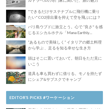
ルトラベルの専門家に聞いた、旅の魅力
"できるだけサステナブルに飛行機に乗り
たい" CO2排出量を抑えて空を飛ぶには？
バリ島ウブドに旅立とう。心で ”良さ" を感
じるエシカルホテル「Mana Earthly
Paradise」
“あるもので美味しく” イタリアの郷土料理
から学ぶ 、足るを知る幸せな生き方
頭はそこに置いておいて。朝日をただ見に
いこう
道具も車も買わずに借りる。モノを持たず
にシェア&サブスクでキャンプ
EDITOR’S PICKS #ワーケーション