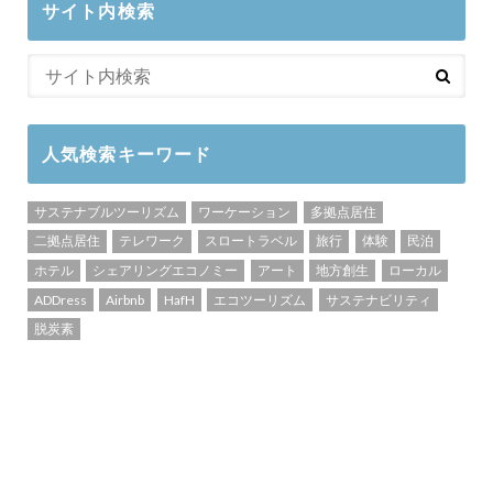
サイト内検索
人気検索キーワード
サステナブルツーリズム
ワーケーション
多拠点居住
二拠点居住
テレワーク
スロートラベル
旅行
体験
民泊
ホテル
シェアリングエコノミー
アート
地方創生
ローカル
ADDress
Airbnb
HafH
エコツーリズム
サステナビリティ
脱炭素