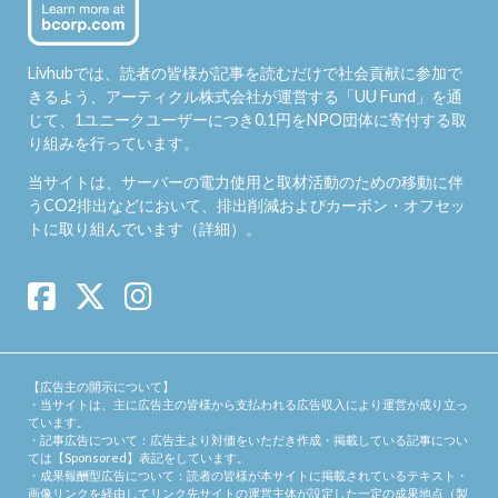
Livhubでは、読者の皆様が記事を読むだけで社会貢献に参加で
きるよう、アーティクル株式会社が運営する「
UU Fund
」を通
じて、1ユニークユーザーにつき0.1円をNPO団体に寄付する取
り組みを行っています。
当サイトは、サーバーの電力使用と取材活動のための移動に伴
うCO2排出などにおいて、排出削減およびカーボン・オフセッ
トに取り組んでいます（
詳細
）。
【広告主の開示について】
・当サイトは、主に広告主の皆様から支払われる広告収入により運営が成り立っ
ています。
・記事広告について：広告主より対価をいただき作成・掲載している記事につい
ては【Sponsored】表記をしています。
・成果報酬型広告について：読者の皆様が本サイトに掲載されているテキスト・
画像リンクを経由してリンク先サイトの運営主体が設定した一定の成果地点（製