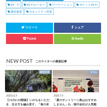
Wi－Fi
Wi-Fiルーター
ワーケーション
ポケットWi-Fi
通信速度
セキュリティ対策
ツイート
シェア
Pocket
feedly
NEW POST
このライターの最新記事
最新記事
コラム
2025.11.5
2025.7.3
【11/22-23開催】いのちをいただ
「夏のサントリーニ島はおすすめ
き、生き方を編み直す。「食の未
しません」仏・旅行会社が人気観