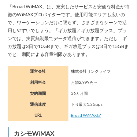
「Broad WiMAX」は、充実したサービスと安価な料金が特
徴のWiMAXプロバイダーです。使用可能エリアも広いの
で、ワーケーションだけに限らず、さまざまなシーンで活
用しやすいでしょう。「ギガ放題／ギガ放題プラス」プラ
ンでは、実質無制限でデータ通信ができます。ただし、ギ
ガ放題は3日で10GBまで、ギガ放題プラスは3日で15GBま
でと、期間による容量制限があります。
運営会社
株式会社リンクライフ
利用料金
月額2,999円～
契約期間
36カ月間
通信速度
下り最大1.2Gbps
URL
Broad WiMAX
カシモWiMAX