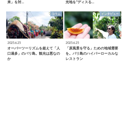
来」を対…
光地を“ディスる…
コラム
インタビュー
2025.6.25
2025.6.25
オーバーツーリズムを超えて「人
「原風景を守る」ための地域需要
口過多」のバリ島。観光は悪なの
を。バリ島のハイパーローカルな
か
レストラン