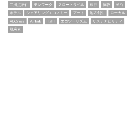
二拠点居住
テレワーク
スロートラベル
旅行
体験
民泊
ホテル
シェアリングエコノミー
アート
地方創生
ローカル
ADDress
Airbnb
HafH
エコツーリズム
サステナビリティ
脱炭素