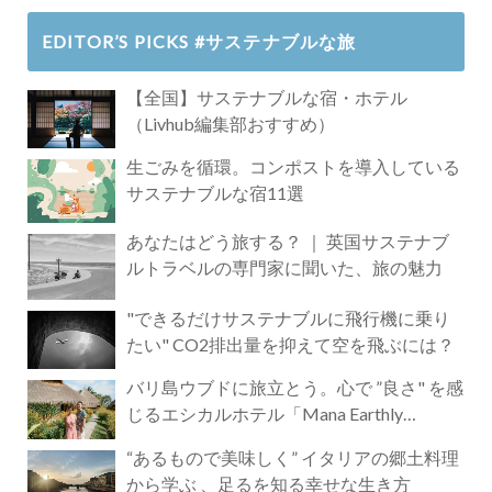
EDITOR’S PICKS #サステナブルな旅
【全国】サステナブルな宿・ホテル
（Livhub編集部おすすめ）
生ごみを循環。コンポストを導入している
サステナブルな宿11選
あなたはどう旅する？ ｜ 英国サステナブ
ルトラベルの専門家に聞いた、旅の魅力
"できるだけサステナブルに飛行機に乗り
たい" CO2排出量を抑えて空を飛ぶには？
バリ島ウブドに旅立とう。心で ”良さ" を感
じるエシカルホテル「Mana Earthly
Paradise」
“あるもので美味しく” イタリアの郷土料理
から学ぶ 、足るを知る幸せな生き方