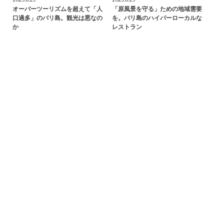
オーバーツーリズムを超えて「人
「原風景を守る」ための地域需要
口過多」のバリ島。観光は悪なの
を。バリ島のハイパーローカルな
か
レストラン