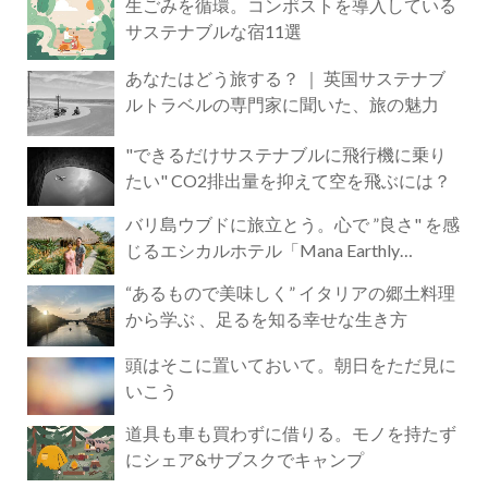
生ごみを循環。コンポストを導入している
サステナブルな宿11選
あなたはどう旅する？ ｜ 英国サステナブ
ルトラベルの専門家に聞いた、旅の魅力
"できるだけサステナブルに飛行機に乗り
たい" CO2排出量を抑えて空を飛ぶには？
バリ島ウブドに旅立とう。心で ”良さ" を感
じるエシカルホテル「Mana Earthly
Paradise」
“あるもので美味しく” イタリアの郷土料理
から学ぶ 、足るを知る幸せな生き方
頭はそこに置いておいて。朝日をただ見に
いこう
道具も車も買わずに借りる。モノを持たず
にシェア&サブスクでキャンプ