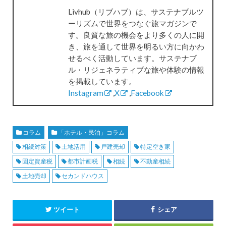
Livhub（リブハブ）は、サステナブルツ
ーリズムで世界をつなぐ旅マガジンで
す。良質な旅の機会をより多くの人に開
き、旅を通して世界を明るい方に向かわ
せるべく活動しています。サステナブ
ル・リジェネラティブな旅や体験の情報
を掲載しています。
Instagram
,
X
,
Facebook
コラム
「ホテル・民泊」コラム
相続対策
土地活用
戸建売却
特定空き家
固定資産税
都市計画税
相続
不動産相続
土地売却
セカンドハウス
ツイート
シェア