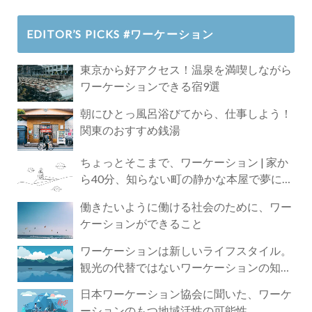
EDITOR’S PICKS #ワーケーション
東京から好アクセス！温泉を満喫しながら
ワーケーションできる宿9選
朝にひとっ風呂浴びてから、仕事しよう！
関東のおすすめ銭湯
ちょっとそこまで、ワーケーション | 家か
ら40分、知らない町の静かな本屋で夢に近
づく4時間の旅
働きたいように働ける社会のために、ワー
ケーションができること
ワーケーションは新しいライフスタイル。
観光の代替ではないワーケーションの知ら
れざる魅力
日本ワーケーション協会に聞いた、ワーケ
ーションのもつ地域活性の可能性