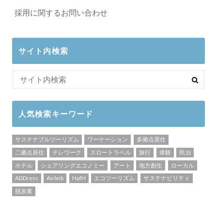
採用に関するお問い合わせ
サイト内検索
人気検索キーワード
サステナブルツーリズム
ワーケーション
多拠点居住
二拠点居住
テレワーク
スロートラベル
旅行
体験
民泊
ホテル
シェアリングエコノミー
アート
地方創生
ローカル
ADDress
Airbnb
HafH
エコツーリズム
サステナビリティ
脱炭素