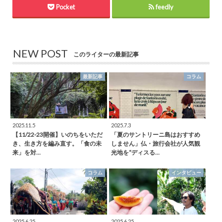
Pocket
feedly
NEW POST
このライターの最新記事
最新記事
コラム
2025.11.5
2025.7.3
【11/22-23開催】いのちをいただ
「夏のサントリーニ島はおすすめ
き、生き方を編み直す。「食の未
しません」仏・旅行会社が人気観
来」を対…
光地を“ディスる…
コラム
インタビュー
2025.6.25
2025.6.25