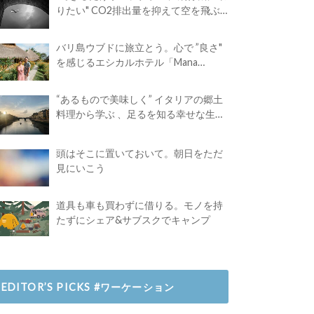
りたい" CO2排出量を抑えて空を飛ぶ
には？
バリ島ウブドに旅立とう。心で ”良さ"
を感じるエシカルホテル「Mana
Earthly Paradise」
“あるもので美味しく” イタリアの郷土
料理から学ぶ 、足るを知る幸せな生き
方
頭はそこに置いておいて。朝日をただ
見にいこう
道具も車も買わずに借りる。モノを持
たずにシェア&サブスクでキャンプ
EDITOR’S PICKS #ワーケーション