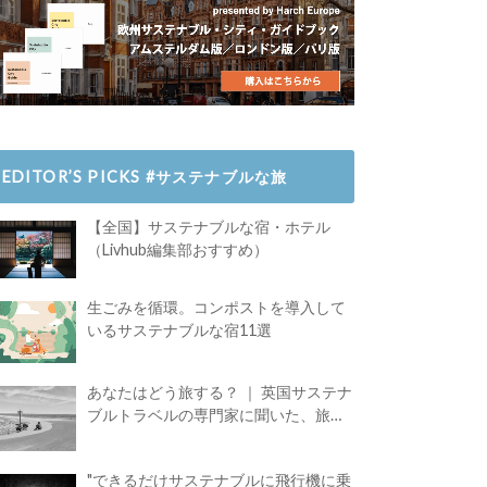
EDITOR’S PICKS #サステナブルな旅
【全国】サステナブルな宿・ホテル
（Livhub編集部おすすめ）
生ごみを循環。コンポストを導入して
いるサステナブルな宿11選
あなたはどう旅する？ ｜ 英国サステナ
ブルトラベルの専門家に聞いた、旅の
魅力
"できるだけサステナブルに飛行機に乗