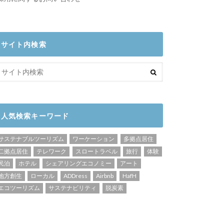
サイト内検索
人気検索キーワード
サステナブルツーリズム
ワーケーション
多拠点居住
二拠点居住
テレワーク
スロートラベル
旅行
体験
民泊
ホテル
シェアリングエコノミー
アート
地方創生
ローカル
ADDress
Airbnb
HafH
エコツーリズム
サステナビリティ
脱炭素