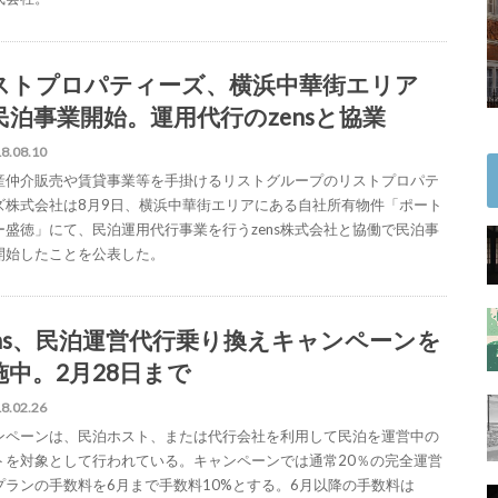
ストプロパティーズ、横浜中華街エリア
民泊事業開始。運用代行のzensと協業
8.08.10
産仲介販売や賃貸事業等を手掛けるリストグループのリストプロパテ
ズ株式会社は8月9日、横浜中華街エリアにある自社所有物件「ポート
ー盛徳」にて、民泊運用代行事業を行うzens株式会社と協働で民泊事
開始したことを公表した。
ens、民泊運営代行乗り換えキャンペーンを
施中。2月28日まで
8.02.26
ンペーンは、民泊ホスト、または代行会社を利用して民泊を運営中の
トを対象として行われている。キャンペーンでは通常20％の完全運営
プランの手数料を6月まで手数料10%とする。6月以降の手数料は