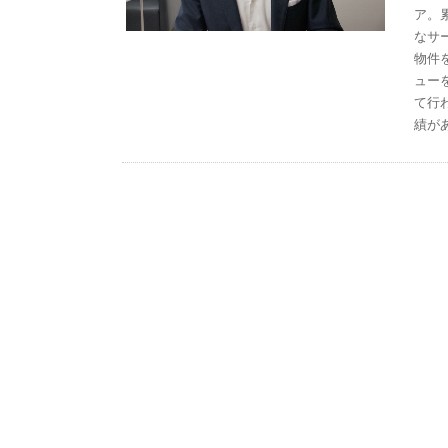
ア。
なサ
物件
ュー
て行
績が