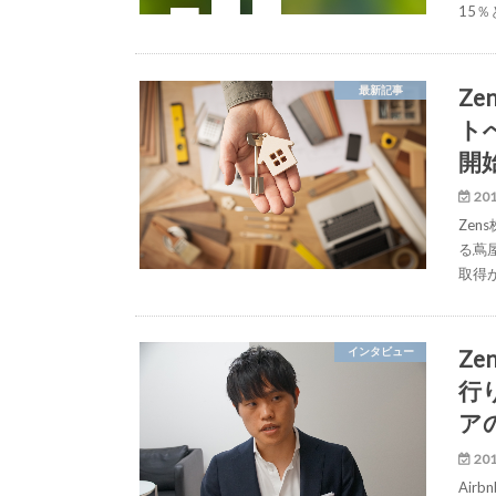
15
Ze
最新記事
ト
開
201
Ze
る蔦屋
取得
Z
インタビュー
行
ア
201
Ai