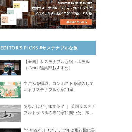
EDITOR’S PICKS #サステナブルな旅
【全国】サステナブルな宿・ホテル
（Livhub編集部おすすめ）
生ごみを循環。コンポストを導入して
いるサステナブルな宿11選
あなたはどう旅する？ ｜ 英国サステナ
ブルトラベルの専門家に聞いた、旅の
魅力
"できるだけサステナブルに飛行機に乗