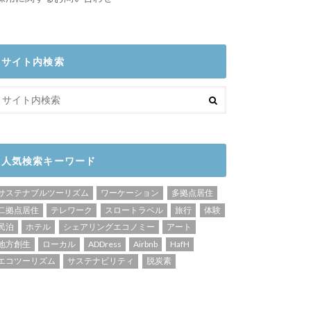
サイト内検索
人気検索キーワード
サステナブルツーリズム
ワーケーション
多拠点居住
二拠点居住
テレワーク
スロートラベル
旅行
体験
民泊
ホテル
シェアリングエコノミー
アート
地方創生
ローカル
ADDress
Airbnb
HafH
エコツーリズム
サステナビリティ
脱炭素