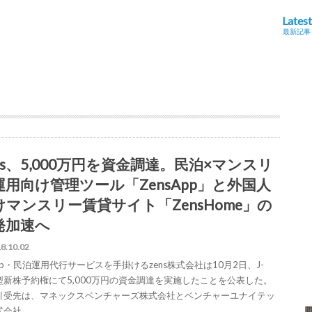
Latest
最新記事
ens、5,000万円を資金調達。民泊×マンスリ
運用向け管理ツール「ZensApp」と外国人
けマンスリー賃貸サイト「ZensHome」の
発加速へ
8.10.02
bnb・民泊運用代行サービスを手掛けるzens株式会社は10月2日、J-
SS型新株予約権にて5,000万円の資金調達を実施したことを公表した。
引受先は、マネックスベンチャーズ株式会社とベンチャーユナイテッ
式会社。