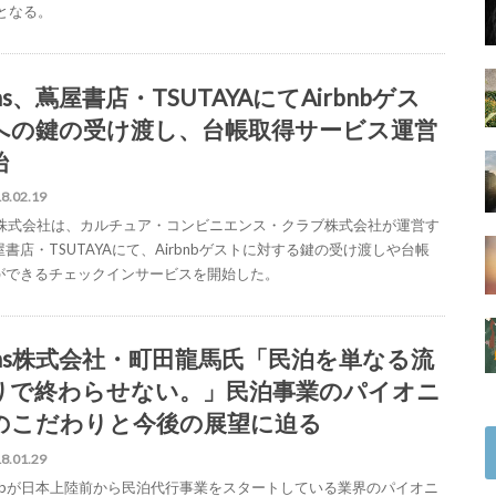
％となる。
ns、蔦屋書店・TSUTAYAにてAirbnbゲス
への鍵の受け渡し、台帳取得サービス運営
始
8.02.19
ns株式会社は、カルチュア・コンビニエンス・クラブ株式会社が運営す
書店・TSUTAYAにて、Airbnbゲストに対する鍵の受け渡しや台帳
ができるチェックインサービスを開始した。
ens株式会社・町田龍馬氏「民泊を単なる流
りで終わらせない。」民泊事業のパイオニ
のこだわりと今後の展望に迫る
8.01.29
rbnbが日本上陸前から民泊代行事業をスタートしている業界のパイオニ