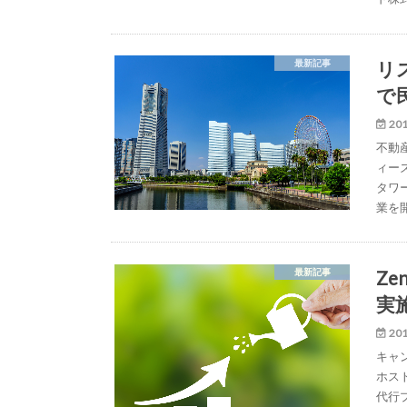
リ
最新記事
で
201
不動
ィー
タワ
業を
Z
最新記事
実
201
キャ
ホス
代行