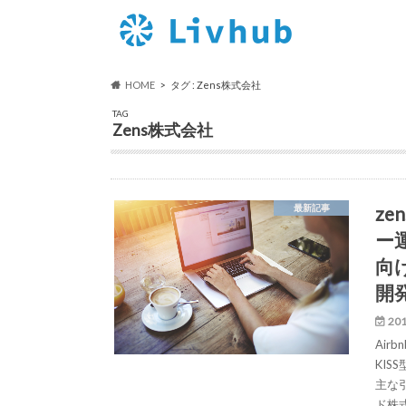
HOME
タグ : Zens株式会社
TAG
Zens株式会社
z
最新記事
ー
向
開
201
Air
KI
主な
ド株