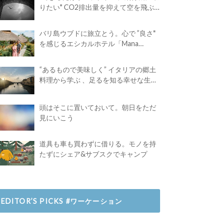
りたい" CO2排出量を抑えて空を飛ぶ
には？
バリ島ウブドに旅立とう。心で ”良さ"
を感じるエシカルホテル「Mana
Earthly Paradise」
“あるもので美味しく” イタリアの郷土
料理から学ぶ 、足るを知る幸せな生き
方
頭はそこに置いておいて。朝日をただ
見にいこう
道具も車も買わずに借りる。モノを持
たずにシェア&サブスクでキャンプ
EDITOR’S PICKS #ワーケーション