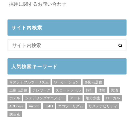
採用に関するお問い合わせ
サイト内検索
人気検索キーワード
サステナブルツーリズム
ワーケーション
多拠点居住
二拠点居住
テレワーク
スロートラベル
旅行
体験
民泊
ホテル
シェアリングエコノミー
アート
地方創生
ローカル
ADDress
Airbnb
HafH
エコツーリズム
サステナビリティ
脱炭素