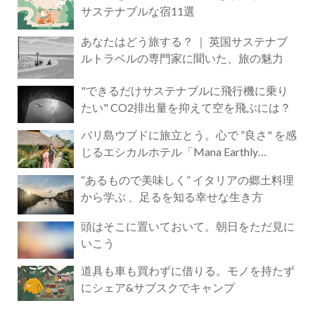
サステナブルな宿11選
あなたはどう旅する？ ｜ 英国サステナブ
ルトラベルの専門家に聞いた、旅の魅力
"できるだけサステナブルに飛行機に乗り
たい" CO2排出量を抑えて空を飛ぶには？
バリ島ウブドに旅立とう。心で ”良さ" を感
じるエシカルホテル「Mana Earthly
Paradise」
“あるもので美味しく” イタリアの郷土料理
から学ぶ 、足るを知る幸せな生き方
頭はそこに置いておいて。朝日をただ見に
いこう
道具も車も買わずに借りる。モノを持たず
にシェア&サブスクでキャンプ