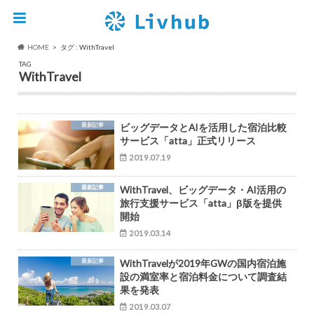
HOME
タグ : WithTravel
TAG
WithTravel
最新記事
ビッグデータとAIを活用した宿泊比較
サービス「atta」正式リリース
2019.07.19
最新記事
WithTravel、ビッグデータ・AI活用の
旅行支援サービス「atta」β版を提供
開始
2019.03.14
最新記事
WithTravelが2019年GWの国内宿泊施
設の満室率と宿泊料金について調査結
果を発表
2019.03.07