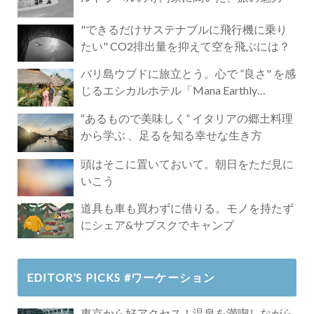
"できるだけサステナブルに飛行機に乗り
たい" CO2排出量を抑えて空を飛ぶには？
バリ島ウブドに旅立とう。心で ”良さ" を感
じるエシカルホテル「Mana Earthly
Paradise」
“あるもので美味しく” イタリアの郷土料理
から学ぶ 、足るを知る幸せな生き方
頭はそこに置いておいて。朝日をただ見に
いこう
道具も車も買わずに借りる。モノを持たず
にシェア&サブスクでキャンプ
EDITOR’S PICKS #ワーケーション
東京から好アクセス！温泉を満喫しながら