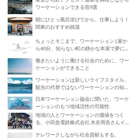
ワーケーションできる宿9選
朝にひとっ風呂浴びてから、仕事しよう！
関東のおすすめ銭湯
ちょっとそこまで、ワーケーション | 家か
ら40分、知らない町の静かな本屋で夢に近
づく4時間の旅
働きたいように働ける社会のために、ワー
ケーションができること
ワーケーションは新しいライフスタイル。
観光の代替ではないワーケーションの知ら
れざる魅力
日本ワーケーション協会に聞いた、ワーケ
ーションのもつ地域活性の可能性
地域の人とワーケーションの価値をつく
る。小田急電鉄株式会社 木谷周吾さんイン
タビュー
テレワークしながら社会貢献もする。