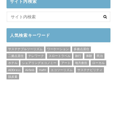
サイト内検索
人気検索キーワード
サステナブルツーリズム
ワーケーション
多拠点居住
二拠点居住
テレワーク
スロートラベル
旅行
体験
民泊
ホテル
シェアリングエコノミー
アート
地方創生
ローカル
ADDress
Airbnb
HafH
エコツーリズム
サステナビリティ
脱炭素