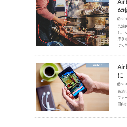
A
6
201
民泊
し、
浮き
けてA
A
Airbnb
に
201
民泊
フォ
国内