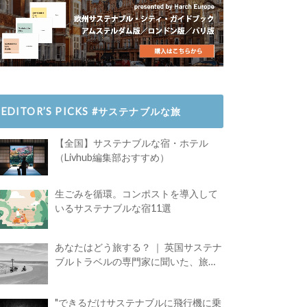
EDITOR’S PICKS #サステナブルな旅
【全国】サステナブルな宿・ホテル
（Livhub編集部おすすめ）
生ごみを循環。コンポストを導入して
いるサステナブルな宿11選
あなたはどう旅する？ ｜ 英国サステナ
ブルトラベルの専門家に聞いた、旅の
魅力
"できるだけサステナブルに飛行機に乗