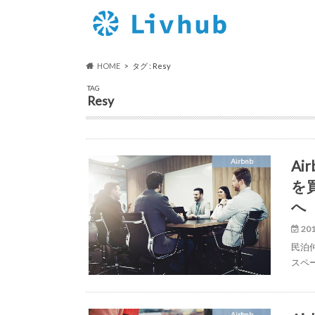
HOME
タグ : Resy
TAG
Resy
Ai
Airbnb
を
へ
201
民泊仲
スペー
Airbnb