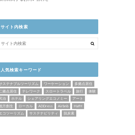
サイト内検索
人気検索キーワード
サステナブルツーリズム
ワーケーション
多拠点居住
二拠点居住
テレワーク
スロートラベル
旅行
体験
民泊
ホテル
シェアリングエコノミー
アート
地方創生
ローカル
ADDress
Airbnb
HafH
エコツーリズム
サステナビリティ
脱炭素