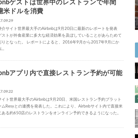
irbnbゲストは世界中のレストランで年間
5億米ドルを消費
7.09.29
仲介サイト世界最大手のAirbnbは9月20日に最新のレポートを発表
ゲストが外食産業に多大な経済効果を及ぼしていることがあらためて
彫りとなった。 レポートによると、2016年9月から2017年9月にか
i…
irbnbアプリ内で直接レストラン予約が可能
7.09.22
サイト世界最大手のAirbnbは9月20日、米国レストラン予約プラット
ームResyとの連携を発表した。これにより、Airbnbサイト内で直接米
にある約650店のレストランをオンライン予約できるようになった。