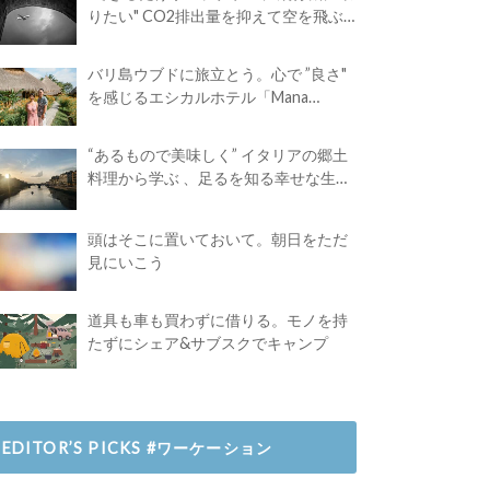
りたい" CO2排出量を抑えて空を飛ぶ
には？
バリ島ウブドに旅立とう。心で ”良さ"
を感じるエシカルホテル「Mana
Earthly Paradise」
“あるもので美味しく” イタリアの郷土
料理から学ぶ 、足るを知る幸せな生き
方
頭はそこに置いておいて。朝日をただ
見にいこう
道具も車も買わずに借りる。モノを持
たずにシェア&サブスクでキャンプ
EDITOR’S PICKS #ワーケーション