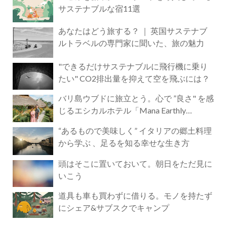
サステナブルな宿11選
あなたはどう旅する？ ｜ 英国サステナブ
ルトラベルの専門家に聞いた、旅の魅力
"できるだけサステナブルに飛行機に乗り
たい" CO2排出量を抑えて空を飛ぶには？
バリ島ウブドに旅立とう。心で ”良さ" を感
じるエシカルホテル「Mana Earthly
Paradise」
“あるもので美味しく” イタリアの郷土料理
から学ぶ 、足るを知る幸せな生き方
頭はそこに置いておいて。朝日をただ見に
いこう
道具も車も買わずに借りる。モノを持たず
にシェア&サブスクでキャンプ