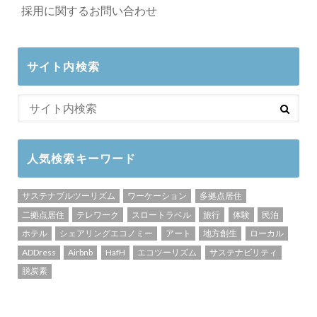
採用に関するお問い合わせ
サイト内検索
人気検索キーワード
サステナブルツーリズム
ワーケーション
多拠点居住
二拠点居住
テレワーク
スロートラベル
旅行
体験
民泊
ホテル
シェアリングエコノミー
アート
地方創生
ローカル
ADDress
Airbnb
HafH
エコツーリズム
サステナビリティ
脱炭素