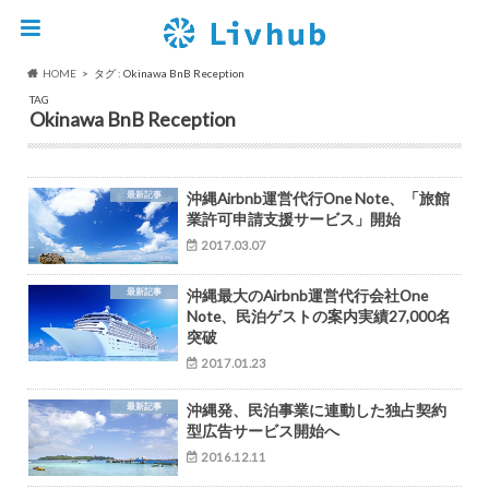
HOME
タグ : Okinawa BnB Reception
TAG
Okinawa BnB Reception
最新記事
沖縄Airbnb運営代行One Note、「旅館
業許可申請支援サービス」開始
2017.03.07
最新記事
沖縄最大のAirbnb運営代行会社One
Note、民泊ゲストの案内実績27,000名
突破
2017.01.23
最新記事
沖縄発、民泊事業に連動した独占契約
型広告サービス開始へ
2016.12.11