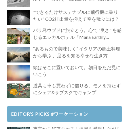
"できるだけサステナブルに飛行機に乗り
たい" CO2排出量を抑えて空を飛ぶには？
バリ島ウブドに旅立とう。心で ”良さ" を感
じるエシカルホテル「Mana Earthly
Paradise」
“あるもので美味しく” イタリアの郷土料理
から学ぶ 、足るを知る幸せな生き方
頭はそこに置いておいて。朝日をただ見に
いこう
道具も車も買わずに借りる。モノを持たず
にシェア&サブスクでキャンプ
EDITOR’S PICKS #ワーケーション
東京から好アクセス！温泉を満喫しながら