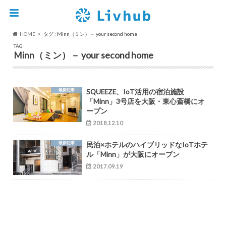
HOME
タグ : Minn（ミン）－ your second home
TAG
Minn（ミン）－ your second home
最新記事
SQUEEZE、IoT活用の宿泊施設
「Minn」3号店を大阪・東心斎橋にオ
ープン
2018.12.10
最新記事
民泊×ホテルのハイブリッドなIoTホテ
ル「Minn」が大阪にオープン
2017.09.19