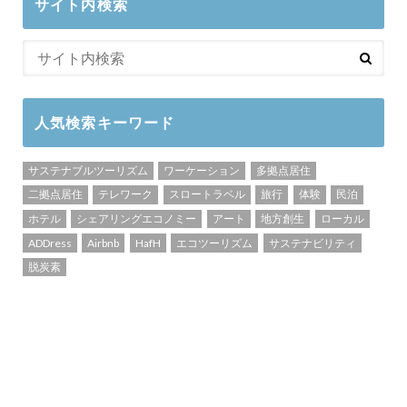
サイト内検索
人気検索キーワード
サステナブルツーリズム
ワーケーション
多拠点居住
二拠点居住
テレワーク
スロートラベル
旅行
体験
民泊
ホテル
シェアリングエコノミー
アート
地方創生
ローカル
ADDress
Airbnb
HafH
エコツーリズム
サステナビリティ
脱炭素