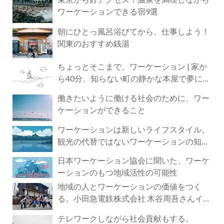
ワーケーションできる宿9選
朝にひとっ風呂浴びてから、仕事しよう！
関東のおすすめ銭湯
ちょっとそこまで、ワーケーション | 家か
ら40分、知らない町の静かな本屋で夢に近
づく4時間の旅
働きたいように働ける社会のために、ワー
ケーションができること
ワーケーションは新しいライフスタイル。
観光の代替ではないワーケーションの知ら
れざる魅力
日本ワーケーション協会に聞いた、ワーケ
ーションのもつ地域活性の可能性
地域の人とワーケーションの価値をつく
る。小田急電鉄株式会社 木谷周吾さんイン
タビュー
テレワークしながら社会貢献もする。