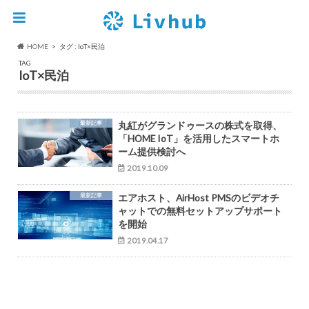
HOME
タグ : IoT×民泊
TAG
IoT×民泊
最新記事
丸紅がグランドゥースの株式を取得、
「HOME IoT」を活用したスマートホ
ーム提供検討へ
2019.10.09
最新記事
エアホスト、AirHost PMSのビデオチ
ャットでの無料セットアップサポート
を開始
2019.04.17