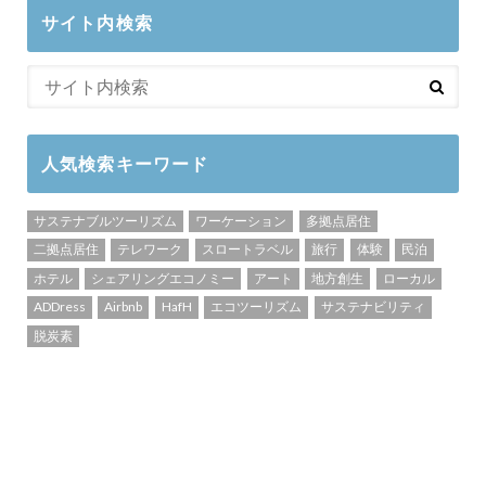
サイト内検索
人気検索キーワード
サステナブルツーリズム
ワーケーション
多拠点居住
二拠点居住
テレワーク
スロートラベル
旅行
体験
民泊
ホテル
シェアリングエコノミー
アート
地方創生
ローカル
ADDress
Airbnb
HafH
エコツーリズム
サステナビリティ
脱炭素