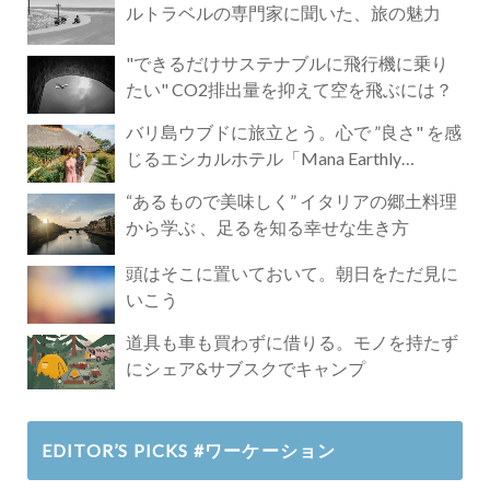
ルトラベルの専門家に聞いた、旅の魅力
"できるだけサステナブルに飛行機に乗り
たい" CO2排出量を抑えて空を飛ぶには？
バリ島ウブドに旅立とう。心で ”良さ" を感
じるエシカルホテル「Mana Earthly
Paradise」
“あるもので美味しく” イタリアの郷土料理
から学ぶ 、足るを知る幸せな生き方
頭はそこに置いておいて。朝日をただ見に
いこう
道具も車も買わずに借りる。モノを持たず
にシェア&サブスクでキャンプ
EDITOR’S PICKS #ワーケーション