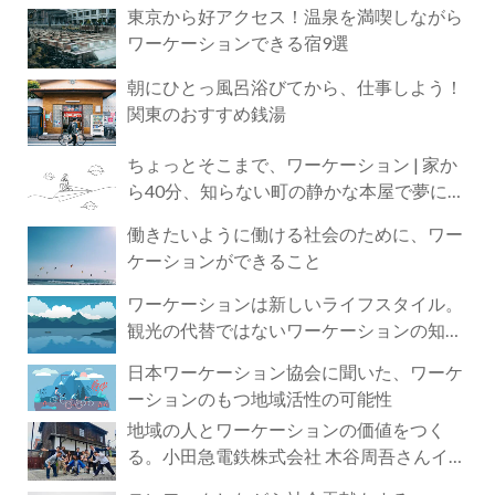
東京から好アクセス！温泉を満喫しながら
ワーケーションできる宿9選
朝にひとっ風呂浴びてから、仕事しよう！
関東のおすすめ銭湯
ちょっとそこまで、ワーケーション | 家か
ら40分、知らない町の静かな本屋で夢に近
づく4時間の旅
働きたいように働ける社会のために、ワー
ケーションができること
ワーケーションは新しいライフスタイル。
観光の代替ではないワーケーションの知ら
れざる魅力
日本ワーケーション協会に聞いた、ワーケ
ーションのもつ地域活性の可能性
地域の人とワーケーションの価値をつく
る。小田急電鉄株式会社 木谷周吾さんイン
タビュー