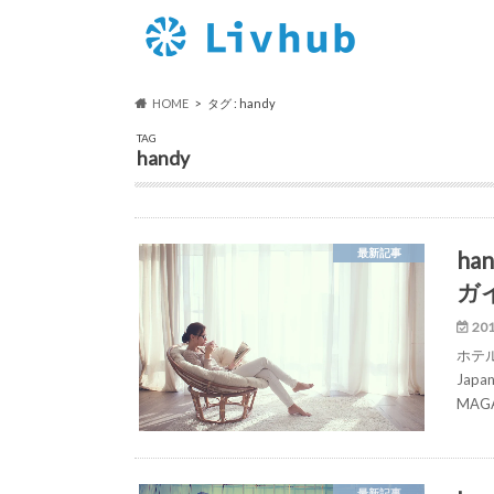
HOME
タグ : handy
TAG
handy
ha
最新記事
ガイ
201
ホテ
Jap
MAG
最新記事