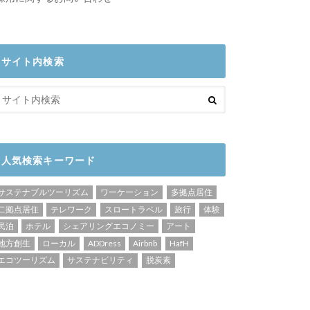
サイト内検索
人気検索キーワード
サステナブルツーリズム
ワーケーション
多拠点居住
二拠点居住
テレワーク
スロートラベル
旅行
体験
民泊
ホテル
シェアリングエコノミー
アート
地方創生
ローカル
ADDress
Airbnb
HafH
エコツーリズム
サステナビリティ
脱炭素