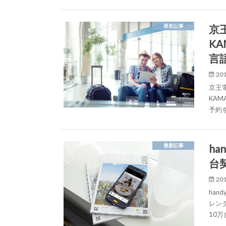
京
最新記事
K
言
201
京王
KA
予約
h
最新記事
台
201
han
レンタ
10