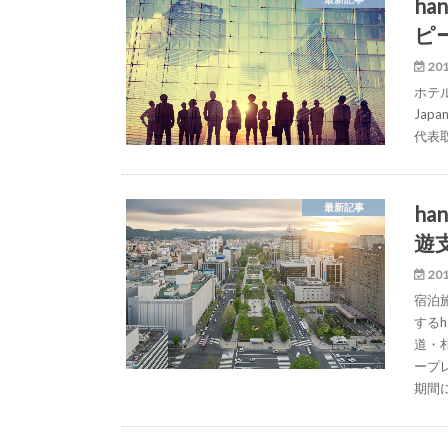
ha
ピ
201
ホテ
Jap
代表
h
最新記事
遊
201
宿泊
するh
道・
ープ
期間