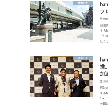
h
最新記事
プ
201
宿泊
するh
「h
たこ
ha
最新記事
携
加
201
宿泊
するh
Com
を締