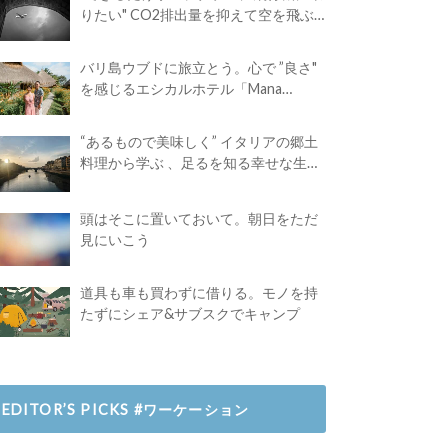
りたい" CO2排出量を抑えて空を飛ぶ
には？
バリ島ウブドに旅立とう。心で ”良さ"
を感じるエシカルホテル「Mana
Earthly Paradise」
“あるもので美味しく” イタリアの郷土
料理から学ぶ 、足るを知る幸せな生き
方
頭はそこに置いておいて。朝日をただ
見にいこう
道具も車も買わずに借りる。モノを持
たずにシェア&サブスクでキャンプ
EDITOR’S PICKS #ワーケーション