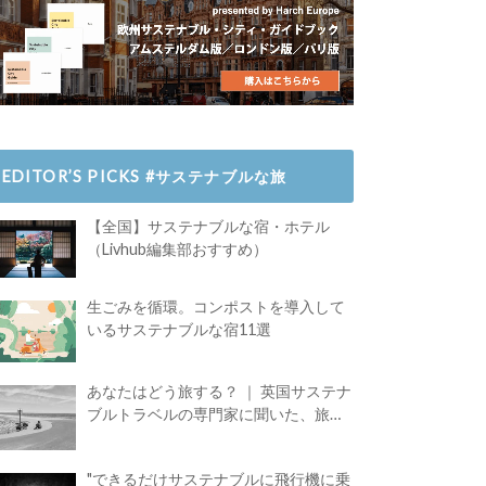
EDITOR’S PICKS #サステナブルな旅
【全国】サステナブルな宿・ホテル
（Livhub編集部おすすめ）
生ごみを循環。コンポストを導入して
いるサステナブルな宿11選
あなたはどう旅する？ ｜ 英国サステナ
ブルトラベルの専門家に聞いた、旅の
魅力
"できるだけサステナブルに飛行機に乗