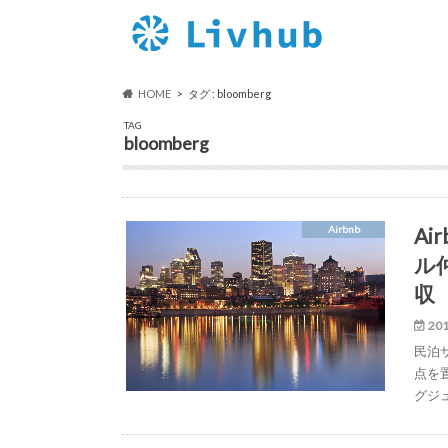
HOME
タグ : bloomberg
TAG
bloomberg
A
Airbnb
ル仲
収
201
民泊
点を置
グジ