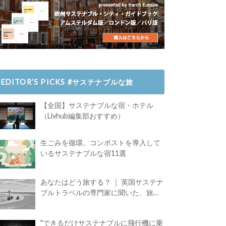
EDITOR’S PICKS #サステナブルな旅
【全国】サステナブルな宿・ホテル
（Livhub編集部おすすめ）
生ごみを循環。コンポストを導入して
いるサステナブルな宿11選
あなたはどう旅する？ ｜ 英国サステナ
ブルトラベルの専門家に聞いた、旅の
魅力
"できるだけサステナブルに飛行機に乗