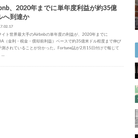
rbnb、2020年までに単年度利益が約35億
ルへ到達か
7.02.17
イト世界最大手のAirbnbの単年度の利益が、2020年までに
ITDA（金利・税金・償却前利益）ベースで約35億米ドル程度まで伸び
予測されていることが分かった。Fortune誌が2月15日付けで報じて
。…