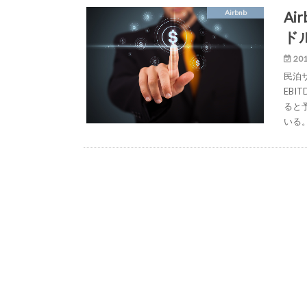
Ai
Airbnb
ド
201
民泊サ
EB
ると
いる