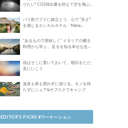
りたい" CO2排出量を抑えて空を飛ぶ
には？
バリ島ウブドに旅立とう。心で ”良さ"
を感じるエシカルホテル「Mana
Earthly Paradise」
“あるもので美味しく” イタリアの郷土
料理から学ぶ 、足るを知る幸せな生き
方
頭はそこに置いておいて。朝日をただ
見にいこう
道具も車も買わずに借りる。モノを持
たずにシェア&サブスクでキャンプ
EDITOR’S PICKS #ワーケーション