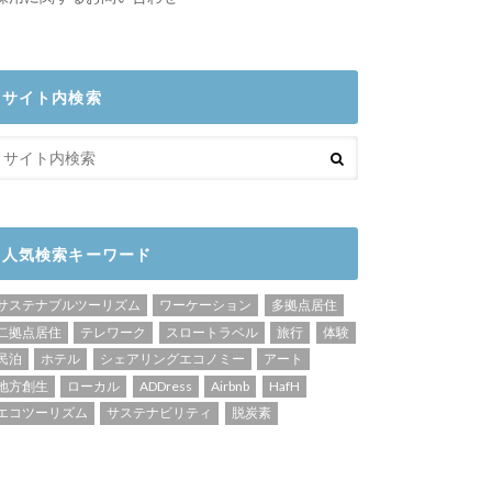
サイト内検索
人気検索キーワード
サステナブルツーリズム
ワーケーション
多拠点居住
二拠点居住
テレワーク
スロートラベル
旅行
体験
民泊
ホテル
シェアリングエコノミー
アート
地方創生
ローカル
ADDress
Airbnb
HafH
エコツーリズム
サステナビリティ
脱炭素