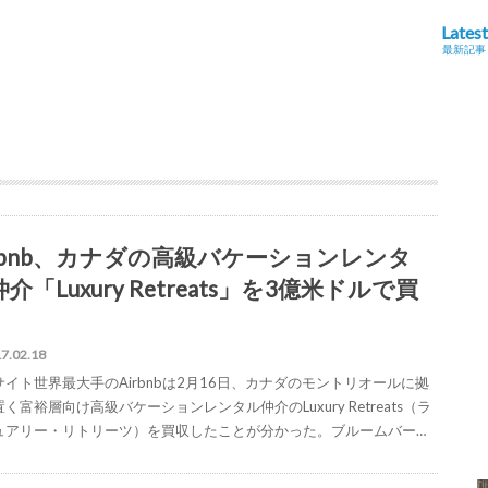
Latest
最新記事
irbnb、カナダの高級バケーションレンタ
介「Luxury Retreats」を3億米ドルで買
7.02.18
サイト世界最大手のAirbnbは2月16日、カナダのモントリオールに拠
く富裕層向け高級バケーションレンタル仲介のLuxury Retreats（ラ
ュアリー・リトリーツ）を買収したことが分かった。ブルームバー…