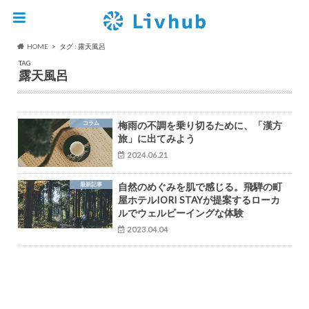
HOME
タグ : 露天風呂
TAG
露天風呂
コラム
梅雨の不調を乗り切るために、「漢方
旅」に出てみよう
2024.06.21
最新記事
自然のめぐみを肌で感じる。飛騨の町
屋ホテルIORI STAYが提案するローカ
ルでウェルビーイングな体験
2023.04.04