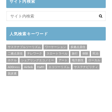
サイト内検索
人気検索キーワード
サステナブルツーリズム
ワーケーション
多拠点居住
二拠点居住
テレワーク
スロートラベル
旅行
体験
民泊
ホテル
シェアリングエコノミー
アート
地方創生
ローカル
ADDress
Airbnb
HafH
エコツーリズム
サステナビリティ
脱炭素