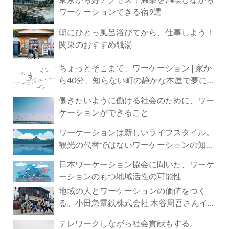
ワーケーションできる宿9選
朝にひとっ風呂浴びてから、仕事しよう！
関東のおすすめ銭湯
ちょっとそこまで、ワーケーション | 家か
ら40分、知らない町の静かな本屋で夢に近
づく4時間の旅
働きたいように働ける社会のために、ワー
ケーションができること
ワーケーションは新しいライフスタイル。
観光の代替ではないワーケーションの知ら
れざる魅力
日本ワーケーション協会に聞いた、ワーケ
ーションのもつ地域活性の可能性
地域の人とワーケーションの価値をつく
る。小田急電鉄株式会社 木谷周吾さんイン
タビュー
テレワークしながら社会貢献もする。