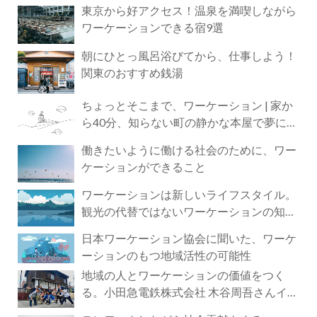
東京から好アクセス！温泉を満喫しながら
ワーケーションできる宿9選
朝にひとっ風呂浴びてから、仕事しよう！
関東のおすすめ銭湯
ちょっとそこまで、ワーケーション | 家か
ら40分、知らない町の静かな本屋で夢に近
づく4時間の旅
働きたいように働ける社会のために、ワー
ケーションができること
ワーケーションは新しいライフスタイル。
観光の代替ではないワーケーションの知ら
れざる魅力
日本ワーケーション協会に聞いた、ワーケ
ーションのもつ地域活性の可能性
地域の人とワーケーションの価値をつく
る。小田急電鉄株式会社 木谷周吾さんイン
タビュー