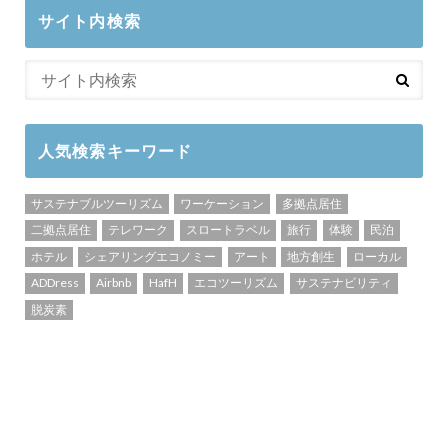
サイト内検索
人気検索キーワード
サステナブルツーリズム
ワーケーション
多拠点居住
二拠点居住
テレワーク
スロートラベル
旅行
体験
民泊
ホテル
シェアリングエコノミー
アート
地方創生
ローカル
ADDress
Airbnb
HafH
エコツーリズム
サステナビリティ
脱炭素