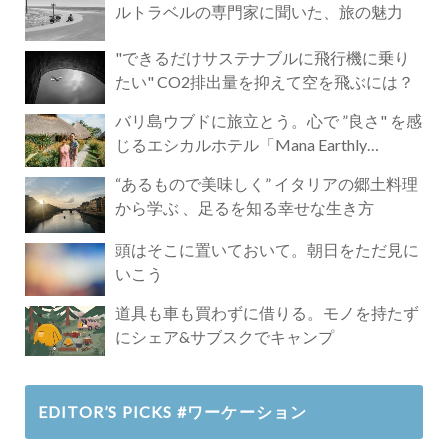
ルトラベルの専門家に聞いた、旅の魅力
"できるだけサステナブルに飛行機に乗り
たい" CO2排出量を抑えて空を飛ぶには？
バリ島ウブドに旅立とう。心で ”良さ" を感
じるエシカルホテル「Mana Earthly
Paradise」
“あるもので美味しく” イタリアの郷土料理
から学ぶ 、足るを知る幸せな生き方
頭はそこに置いておいて。朝日をただ見に
いこう
道具も車も買わずに借りる。モノを持たず
にシェア&サブスクでキャンプ
EDITOR’S PICKS #ワーケーション