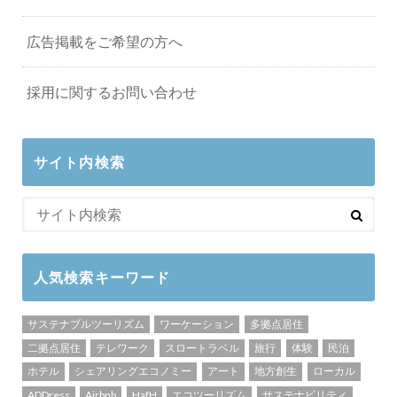
広告掲載をご希望の方へ
採用に関するお問い合わせ
サイト内検索
人気検索キーワード
サステナブルツーリズム
ワーケーション
多拠点居住
二拠点居住
テレワーク
スロートラベル
旅行
体験
民泊
ホテル
シェアリングエコノミー
アート
地方創生
ローカル
ADDress
Airbnb
HafH
エコツーリズム
サステナビリティ