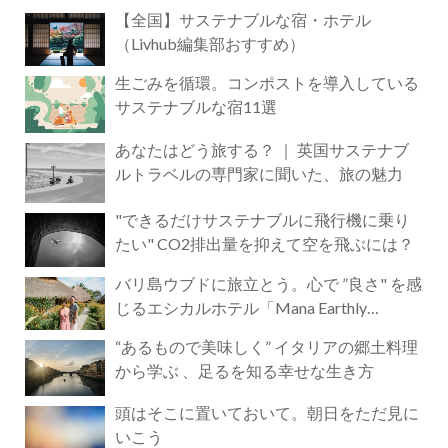
【全国】サステナブルな宿・ホテル
（Livhub編集部おすすめ）
生ごみを循環。コンポストを導入している
サステナブルな宿11選
あなたはどう旅する？ ｜ 英国サステナブ
ルトラベルの専門家に聞いた、旅の魅力
"できるだけサステナブルに飛行機に乗り
たい" CO2排出量を抑えて空を飛ぶには？
バリ島ウブドに旅立とう。心で ”良さ" を感
じるエシカルホテル「Mana Earthly
Paradise」
“あるもので美味しく” イタリアの郷土料理
から学ぶ 、足るを知る幸せな生き方
頭はそこに置いておいて。朝日をただ見に
いこう