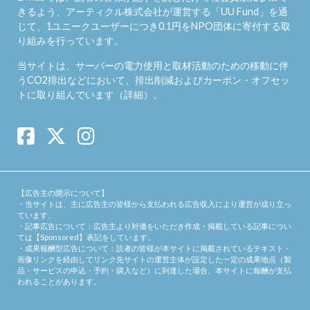
きるよう、アーティクル株式会社が運営する「
UU Fund
」を通
じて、1ユニークユーザーにつき0.1円をNPO団体に寄付する取
り組みを行っています。
当サイトは、サーバーの電力使用と取材活動のための移動に伴
うCO2排出などにおいて、排出削減およびカーボン・オフセッ
トに取り組んでいます（
詳細
）。
【広告主の開示について】
・当サイトは、主に広告主の皆様から支払われる広告収入により運営が成り立っ
ています。
・記事広告について：広告主より対価をいただき作成・掲載している記事につい
ては【Sponsored】表記をしています。
・成果報酬型広告について：読者の皆様が本サイトに掲載されているテキスト・
画像リンクを経由してリンク先サイトの運営主体が設定した一定の成果地点（製
品・サービスの申込・予約・購入など）に到達した場合、本サイトに報酬が支払
われることがあります。