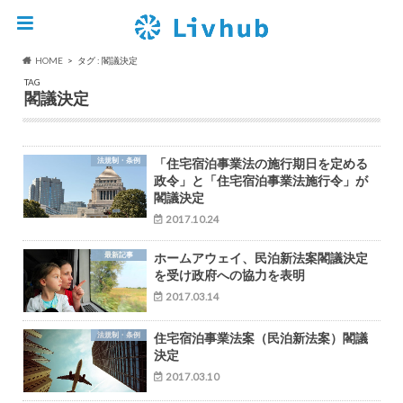
HOME
タグ : 閣議決定
TAG
閣議決定
法規制・条例
「住宅宿泊事業法の施行期日を定める
政令」と「住宅宿泊事業法施行令」が
閣議決定
2017.10.24
最新記事
ホームアウェイ、民泊新法案閣議決定
を受け政府への協力を表明
2017.03.14
法規制・条例
住宅宿泊事業法案（民泊新法案）閣議
決定
2017.03.10