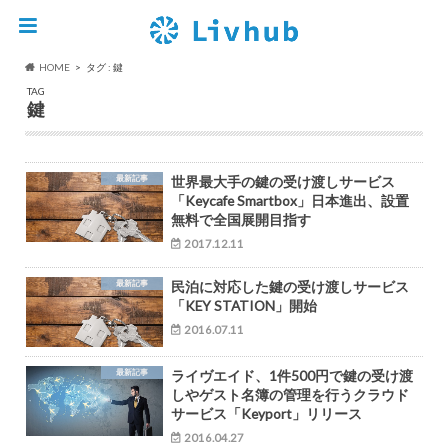
HOME
タグ : 鍵
TAG
鍵
最新記事
世界最大手の鍵の受け渡しサービス
「Keycafe Smartbox」日本進出、設置
無料で全国展開目指す
2017.12.11
最新記事
民泊に対応した鍵の受け渡しサービス
「KEY STATION」開始
2016.07.11
最新記事
ライヴエイド、1件500円で鍵の受け渡
しやゲスト名簿の管理を行うクラウド
サービス「Keyport」リリース
2016.04.27