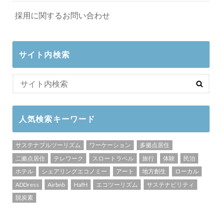
採用に関するお問い合わせ
サイト内検索
人気検索キーワード
サステナブルツーリズム
ワーケーション
多拠点居住
二拠点居住
テレワーク
スロートラベル
旅行
体験
民泊
ホテル
シェアリングエコノミー
アート
地方創生
ローカル
ADDress
Airbnb
HafH
エコツーリズム
サステナビリティ
脱炭素