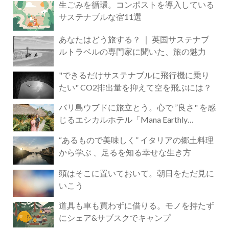
生ごみを循環。コンポストを導入している
サステナブルな宿11選
あなたはどう旅する？ ｜ 英国サステナブ
ルトラベルの専門家に聞いた、旅の魅力
"できるだけサステナブルに飛行機に乗り
たい" CO2排出量を抑えて空を飛ぶには？
バリ島ウブドに旅立とう。心で ”良さ" を感
じるエシカルホテル「Mana Earthly
Paradise」
“あるもので美味しく” イタリアの郷土料理
から学ぶ 、足るを知る幸せな生き方
頭はそこに置いておいて。朝日をただ見に
いこう
道具も車も買わずに借りる。モノを持たず
にシェア&サブスクでキャンプ