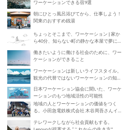
ワーケーションできる宿9選
朝にひとっ風呂浴びてから、仕事しよう！
関東のおすすめ銭湯
ちょっとそこまで、ワーケーション | 家か
ら40分、知らない町の静かな本屋で夢に近
づく4時間の旅
働きたいように働ける社会のために、ワー
ケーションができること
ワーケーションは新しいライフスタイル。
観光の代替ではないワーケーションの知ら
れざる魅力
日本ワーケーション協会に聞いた、ワーケ
ーションのもつ地域活性の可能性
地域の人とワーケーションの価値をつく
る。小田急電鉄株式会社 木谷周吾さんイン
タビュー
テレワークしながら社会貢献もする。
Lenovoが提案する ”これからの生き方"