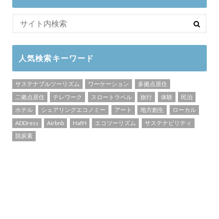
人気検索キーワード
サステナブルツーリズム
ワーケーション
多拠点居住
二拠点居住
テレワーク
スロートラベル
旅行
体験
民泊
ホテル
シェアリングエコノミー
アート
地方創生
ローカル
ADDress
Airbnb
HafH
エコツーリズム
サステナビリティ
脱炭素