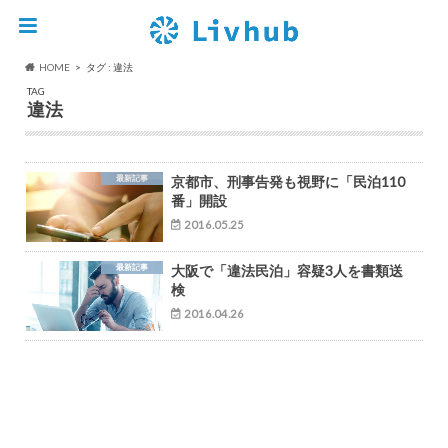
HOME
タグ : 違法
TAG
違法
最新記事
京都市、刑事告発も視野に「民泊110
番」開設
2016.05.25
最新記事
大阪で「違法民泊」容疑3人を書類送
検
2016.04.26