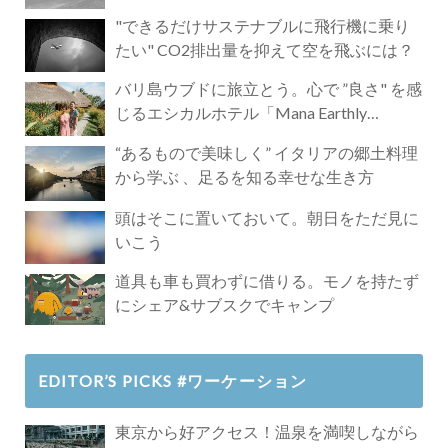
"できるだけサステナブルに飛行機に乗り
たい" CO2排出量を抑えて空を飛ぶには？
バリ島ウブドに旅立とう。心で ”良さ" を感
じるエシカルホテル「Mana Earthly
Paradise」
“あるもので美味しく” イタリアの郷土料理
から学ぶ 、足るを知る幸せな生き方
頭はそこに置いておいて。朝日をただ見に
いこう
道具も車も買わずに借りる。モノを持たず
にシェア&サブスクでキャンプ
EDITOR’S PICKS #ワーケーション
東京から好アクセス！温泉を満喫しながら