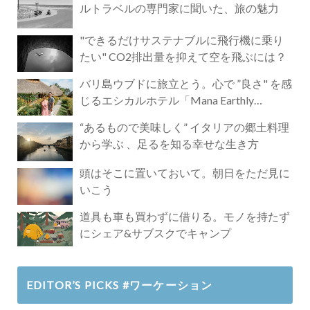
ルトラベルの専門家に聞いた、旅の魅力
"できるだけサステナブルに飛行機に乗り
たい" CO2排出量を抑えて空を飛ぶには？
バリ島ウブドに旅立とう。心で ”良さ" を感
じるエシカルホテル「Mana Earthly
Paradise」
“あるもので美味しく” イタリアの郷土料理
から学ぶ 、足るを知る幸せな生き方
頭はそこに置いておいて。朝日をただ見に
いこう
道具も車も買わずに借りる。モノを持たず
にシェア&サブスクでキャンプ
EDITOR’S PICKS #ワーケーション