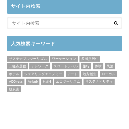
サイト内検索
人気検索キーワード
サステナブルツーリズム
ワーケーション
多拠点居住
二拠点居住
テレワーク
スロートラベル
旅行
体験
民泊
ホテル
シェアリングエコノミー
アート
地方創生
ローカル
ADDress
Airbnb
HafH
エコツーリズム
サステナビリティ
脱炭素