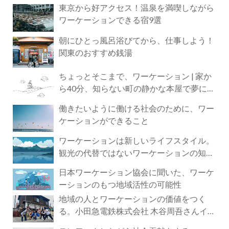
東京から好アクセス！温泉を満喫しながら
ワーケーションできる宿9選
朝にひとっ風呂浴びてから、仕事しよう！
関東のおすすめ銭湯
ちょっとそこまで、ワーケーション | 家か
ら40分、知らない町の静かな本屋で夢に近
づく4時間の旅
働きたいように働ける社会のために、ワー
ケーションができること
ワーケーションは新しいライフスタイル。
観光の代替ではないワーケーションの知ら
れざる魅力
日本ワーケーション協会に聞いた、ワーケ
ーションのもつ地域活性の可能性
地域の人とワーケーションの価値をつく
る。小田急電鉄株式会社 木谷周吾さんイン
タビュー