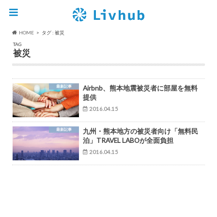
HOME
タグ : 被災
TAG
被災
最新記事
Airbnb、熊本地震被災者に部屋を無料
提供
2016.04.15
最新記事
九州・熊本地方の被災者向け「無料民
泊」TRAVEL LABOが全面負担
2016.04.15