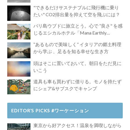
"できるだけサステナブルに飛行機に乗り
たい" CO2排出量を抑えて空を飛ぶには？
バリ島ウブドに旅立とう。心で ”良さ" を感
じるエシカルホテル「Mana Earthly
Paradise」
“あるもので美味しく” イタリアの郷土料理
から学ぶ 、足るを知る幸せな生き方
頭はそこに置いておいて。朝日をただ見に
いこう
道具も車も買わずに借りる。モノを持たず
にシェア&サブスクでキャンプ
EDITOR’S PICKS #ワーケーション
東京から好アクセス！温泉を満喫しながら