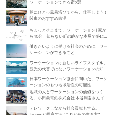
ワーケーションできる宿9選
朝にひとっ風呂浴びてから、仕事しよう！
関東のおすすめ銭湯
ちょっとそこまで、ワーケーション | 家か
ら40分、知らない町の静かな本屋で夢に近
づく4時間の旅
働きたいように働ける社会のために、ワー
ケーションができること
ワーケーションは新しいライフスタイル。
観光の代替ではないワーケーションの知ら
れざる魅力
日本ワーケーション協会に聞いた、ワーケ
ーションのもつ地域活性の可能性
地域の人とワーケーションの価値をつく
る。小田急電鉄株式会社 木谷周吾さんイン
タビュー
テレワークしながら社会貢献もする。
Lenovoが提案する ”これからの生き方"