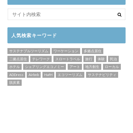
人気検索キーワード
サステナブルツーリズム
ワーケーション
多拠点居住
二拠点居住
テレワーク
スロートラベル
旅行
体験
民泊
ホテル
シェアリングエコノミー
アート
地方創生
ローカル
ADDress
Airbnb
HafH
エコツーリズム
サステナビリティ
脱炭素