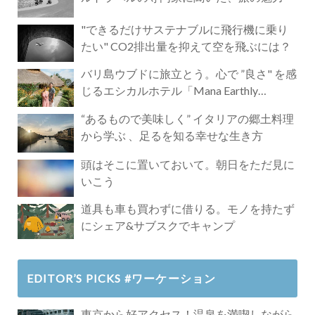
"できるだけサステナブルに飛行機に乗り
たい" CO2排出量を抑えて空を飛ぶには？
バリ島ウブドに旅立とう。心で ”良さ" を感
じるエシカルホテル「Mana Earthly
Paradise」
“あるもので美味しく” イタリアの郷土料理
から学ぶ 、足るを知る幸せな生き方
頭はそこに置いておいて。朝日をただ見に
いこう
道具も車も買わずに借りる。モノを持たず
にシェア&サブスクでキャンプ
EDITOR’S PICKS #ワーケーション
東京から好アクセス！温泉を満喫しながら