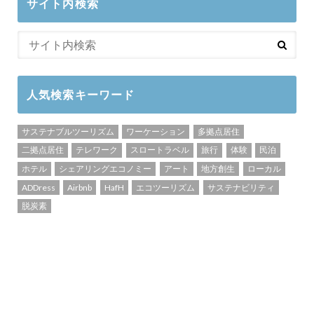
サイト内検索
人気検索キーワード
サステナブルツーリズム
ワーケーション
多拠点居住
二拠点居住
テレワーク
スロートラベル
旅行
体験
民泊
ホテル
シェアリングエコノミー
アート
地方創生
ローカル
ADDress
Airbnb
HafH
エコツーリズム
サステナビリティ
脱炭素