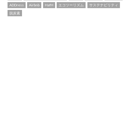
ADDress
Airbnb
HafH
エコツーリズム
サステナビリティ
脱炭素