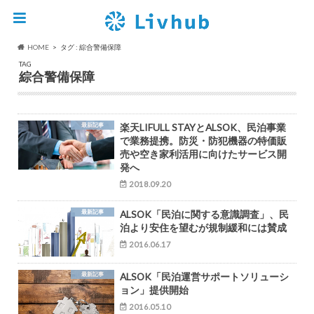
HOME
タグ : 綜合警備保障
TAG
綜合警備保障
最新記事
楽天LIFULL STAYとALSOK、民泊事業
で業務提携。防災・防犯機器の特価販
売や空き家利活用に向けたサービス開
発へ
2018.09.20
最新記事
ALSOK「民泊に関する意識調査」、民
泊より安住を望むが規制緩和には賛成
2016.06.17
最新記事
ALSOK「民泊運営サポートソリューシ
ョン」提供開始
2016.05.10