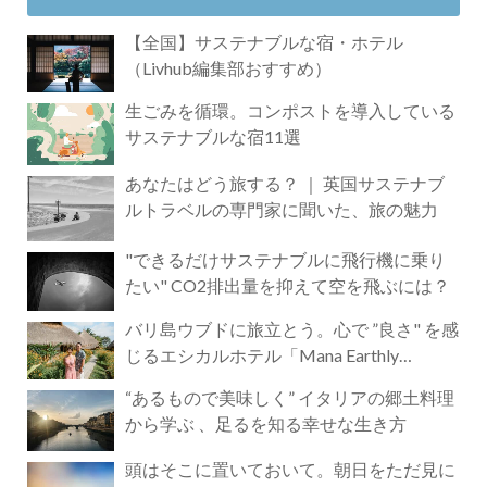
【全国】サステナブルな宿・ホテル
（Livhub編集部おすすめ）
生ごみを循環。コンポストを導入している
サステナブルな宿11選
あなたはどう旅する？ ｜ 英国サステナブ
ルトラベルの専門家に聞いた、旅の魅力
"できるだけサステナブルに飛行機に乗り
たい" CO2排出量を抑えて空を飛ぶには？
バリ島ウブドに旅立とう。心で ”良さ" を感
じるエシカルホテル「Mana Earthly
Paradise」
“あるもので美味しく” イタリアの郷土料理
から学ぶ 、足るを知る幸せな生き方
頭はそこに置いておいて。朝日をただ見に