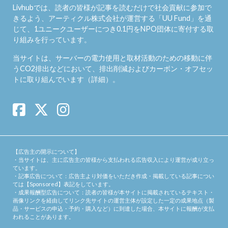
Livhubでは、読者の皆様が記事を読むだけで社会貢献に参加で
きるよう、アーティクル株式会社が運営する「
UU Fund
」を通
じて、1ユニークユーザーにつき0.1円をNPO団体に寄付する取
り組みを行っています。
当サイトは、サーバーの電力使用と取材活動のための移動に伴
うCO2排出などにおいて、排出削減およびカーボン・オフセッ
トに取り組んでいます（
詳細
）。
【広告主の開示について】
・当サイトは、主に広告主の皆様から支払われる広告収入により運営が成り立っ
ています。
・記事広告について：広告主より対価をいただき作成・掲載している記事につい
ては【Sponsored】表記をしています。
・成果報酬型広告について：読者の皆様が本サイトに掲載されているテキスト・
画像リンクを経由してリンク先サイトの運営主体が設定した一定の成果地点（製
品・サービスの申込・予約・購入など）に到達した場合、本サイトに報酬が支払
われることがあります。