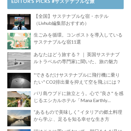
EDITOR’S PICKS #サステナブルな旅
【全国】サステナブルな宿・ホテル
（Livhub編集部おすすめ）
生ごみを循環。コンポストを導入している
サステナブルな宿11選
あなたはどう旅する？ ｜ 英国サステナブ
ルトラベルの専門家に聞いた、旅の魅力
"できるだけサステナブルに飛行機に乗り
たい" CO2排出量を抑えて空を飛ぶには？
バリ島ウブドに旅立とう。心で ”良さ" を感
じるエシカルホテル「Mana Earthly
Paradise」
“あるもので美味しく” イタリアの郷土料理
から学ぶ 、足るを知る幸せな生き方