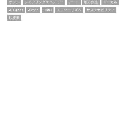
ホテル
シェアリングエコノミー
アート
地方創生
ローカル
ADDress
Airbnb
HafH
エコツーリズム
サステナビリティ
脱炭素