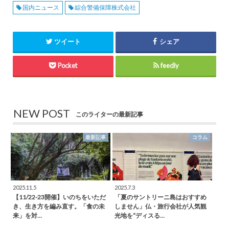
国内ニュース
綜合警備保障株式会社
ツイート
シェア
Pocket
feedly
NEW POST
このライターの最新記事
最新記事
コラム
2025.11.5
2025.7.3
【11/22-23開催】いのちをいただ
「夏のサントリーニ島はおすすめ
き、生き方を編み直す。「食の未
しません」仏・旅行会社が人気観
来」を対…
光地を“ディスる…