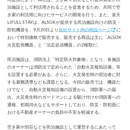
泊施設として利活用されることを促進するため、共同で空
き家の利活用に向けたサービスの開発を行う。また、楽天
LIFULL STAYは、ALSOKが提供する民泊施設向けの防災・
防犯機器を、9月20日より
自社サイト内の特設ページ
に
おいて特別価格で販売する。販売する商品は主に「ALSOK
火災監視機器」と「法定必須機器」の2種類だ。
民泊施設は、消防法上「特定防火対象物」となり、各施設
のオーナーは消防法で定められた「自動火災報知設備」等
を設置する必要がある。さらに、火災発生時の宿泊者に対
する避難誘導なども課題となる。今回の販売では、機器だ
けでなく、自動火災報知設備の設置から、消防署への届
出、火災発生時のガードマンによる駆け付けや消防署への
通報、初期消火などもサポートしており、防災・防犯面に
おける不動産オーナーの負担や不安を軽減する。
空き家や別荘などを民泊施設として運営するにあたって