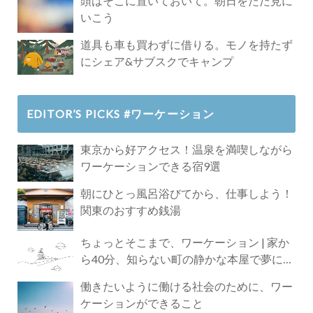
頭はそこに置いておいて。朝日をただ見に
いこう
道具も車も買わずに借りる。モノを持たず
にシェア&サブスクでキャンプ
EDITOR’S PICKS #ワーケーション
東京から好アクセス！温泉を満喫しながら
ワーケーションできる宿9選
朝にひとっ風呂浴びてから、仕事しよう！
関東のおすすめ銭湯
ちょっとそこまで、ワーケーション | 家か
ら40分、知らない町の静かな本屋で夢に近
づく4時間の旅
働きたいように働ける社会のために、ワー
ケーションができること