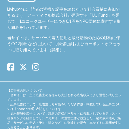
Livhubでは、読者の皆様が記事を読むだけで社会貢献に参加で
きるよう、アーティクル株式会社が運営する「
UU Fund
」を通
じて、1ユニークユーザーにつき0.1円をNPO団体に寄付する取
り組みを行っています。
当サイトは、サーバーの電力使用と取材活動のための移動に伴
うCO2排出などにおいて、排出削減およびカーボン・オフセッ
トに取り組んでいます（
詳細
）。
【広告主の開示について】
・当サイトは、主に広告主の皆様から支払われる広告収入により運営が成り立っ
ています。
・記事広告について：広告主より対価をいただき作成・掲載している記事につい
ては【Sponsored】表記をしています。
・成果報酬型広告について：読者の皆様が本サイトに掲載されているテキスト・
画像リンクを経由してリンク先サイトの運営主体が設定した一定の成果地点（製
品・サービスの申込・予約・購入など）に到達した場合、本サイトに報酬が支払
われることがあります。