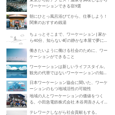
ワーケーションできる宿9選
朝にひとっ風呂浴びてから、仕事しよう！
関東のおすすめ銭湯
ちょっとそこまで、ワーケーション | 家か
ら40分、知らない町の静かな本屋で夢に近
づく4時間の旅
働きたいように働ける社会のために、ワー
ケーションができること
ワーケーションは新しいライフスタイル。
観光の代替ではないワーケーションの知ら
れざる魅力
日本ワーケーション協会に聞いた、ワーケ
ーションのもつ地域活性の可能性
地域の人とワーケーションの価値をつく
る。小田急電鉄株式会社 木谷周吾さんイン
タビュー
テレワークしながら社会貢献もする。