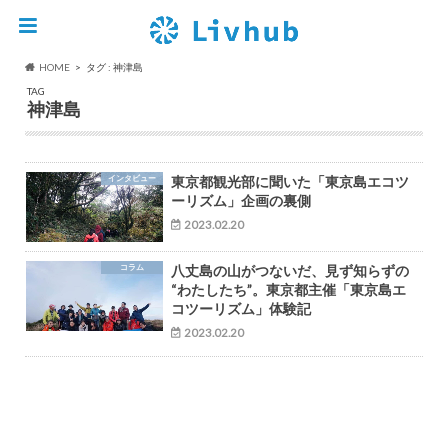
HOME
タグ : 神津島
TAG
神津島
インタビュー
東京都観光部に聞いた「東京島エコツ
ーリズム」企画の裏側
2023.02.20
コラム
八丈島の山がつないだ、見ず知らずの
“わたしたち”。東京都主催「東京島エ
コツーリズム」体験記
2023.02.20