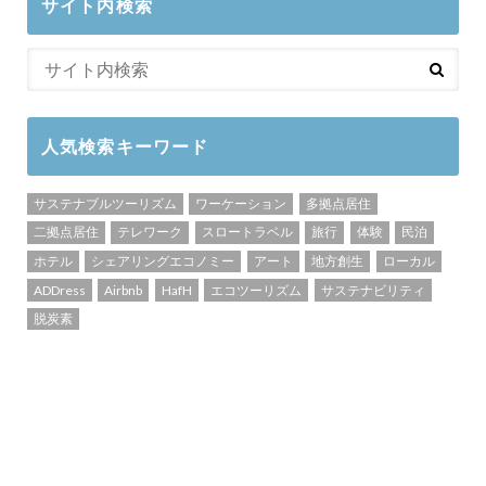
サイト内検索
人気検索キーワード
サステナブルツーリズム
ワーケーション
多拠点居住
二拠点居住
テレワーク
スロートラベル
旅行
体験
民泊
ホテル
シェアリングエコノミー
アート
地方創生
ローカル
ADDress
Airbnb
HafH
エコツーリズム
サステナビリティ
脱炭素