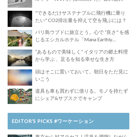
"できるだけサステナブルに飛行機に乗り
たい" CO2排出量を抑えて空を飛ぶには？
バリ島ウブドに旅立とう。心で ”良さ" を感
じるエシカルホテル「Mana Earthly
Paradise」
“あるもので美味しく” イタリアの郷土料理
から学ぶ 、足るを知る幸せな生き方
頭はそこに置いておいて。朝日をただ見に
いこう
道具も車も買わずに借りる。モノを持たず
にシェア&サブスクでキャンプ
EDITOR’S PICKS #ワーケーション
東京から好アクセス！温泉を満喫しながら