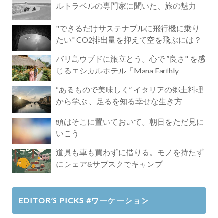
ルトラベルの専門家に聞いた、旅の魅力
"できるだけサステナブルに飛行機に乗り
たい" CO2排出量を抑えて空を飛ぶには？
バリ島ウブドに旅立とう。心で ”良さ" を感
じるエシカルホテル「Mana Earthly
Paradise」
“あるもので美味しく” イタリアの郷土料理
から学ぶ 、足るを知る幸せな生き方
頭はそこに置いておいて。朝日をただ見に
いこう
道具も車も買わずに借りる。モノを持たず
にシェア&サブスクでキャンプ
EDITOR’S PICKS #ワーケーション