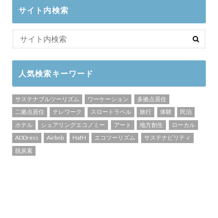
サイト内検索
人気検索キーワード
サステナブルツーリズム
ワーケーション
多拠点居住
二拠点居住
テレワーク
スロートラベル
旅行
体験
民泊
ホテル
シェアリングエコノミー
アート
地方創生
ローカル
ADDress
Airbnb
HafH
エコツーリズム
サステナビリティ
脱炭素