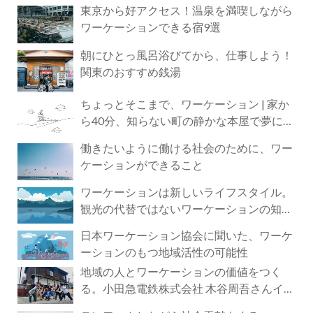
東京から好アクセス！温泉を満喫しながら
ワーケーションできる宿9選
朝にひとっ風呂浴びてから、仕事しよう！
関東のおすすめ銭湯
ちょっとそこまで、ワーケーション | 家か
ら40分、知らない町の静かな本屋で夢に近
づく4時間の旅
働きたいように働ける社会のために、ワー
ケーションができること
ワーケーションは新しいライフスタイル。
観光の代替ではないワーケーションの知ら
れざる魅力
日本ワーケーション協会に聞いた、ワーケ
ーションのもつ地域活性の可能性
地域の人とワーケーションの価値をつく
る。小田急電鉄株式会社 木谷周吾さんイン
タビュー