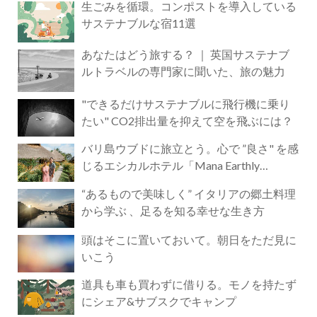
生ごみを循環。コンポストを導入している
サステナブルな宿11選
あなたはどう旅する？ ｜ 英国サステナブ
ルトラベルの専門家に聞いた、旅の魅力
"できるだけサステナブルに飛行機に乗り
たい" CO2排出量を抑えて空を飛ぶには？
バリ島ウブドに旅立とう。心で ”良さ" を感
じるエシカルホテル「Mana Earthly
Paradise」
“あるもので美味しく” イタリアの郷土料理
から学ぶ 、足るを知る幸せな生き方
頭はそこに置いておいて。朝日をただ見に
いこう
道具も車も買わずに借りる。モノを持たず
にシェア&サブスクでキャンプ