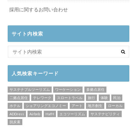
採用に関するお問い合わせ
サイト内検索
人気検索キーワード
サステナブルツーリズム
ワーケーション
多拠点居住
二拠点居住
テレワーク
スロートラベル
旅行
体験
民泊
ホテル
シェアリングエコノミー
アート
地方創生
ローカル
ADDress
Airbnb
HafH
エコツーリズム
サステナビリティ
脱炭素