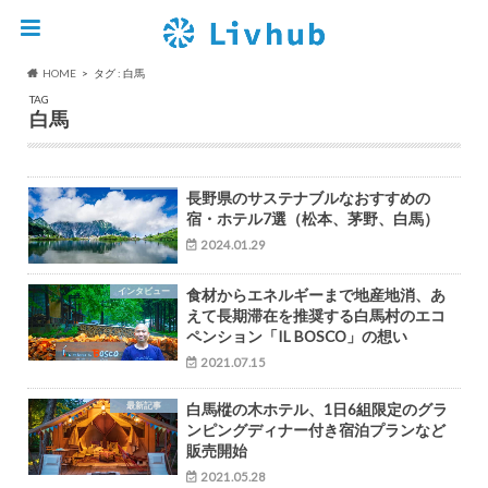
HOME
タグ : 白馬
TAG
白馬
長野県のサステナブルなおすすめの
宿・ホテル7選（松本、茅野、白馬）
2024.01.29
インタビュー
食材からエネルギーまで地産地消、あ
えて長期滞在を推奨する白馬村のエコ
ペンション「IL BOSCO」の想い
2021.07.15
最新記事
白馬樅の木ホテル、1日6組限定のグラ
ンピングディナー付き宿泊プランなど
販売開始
2021.05.28