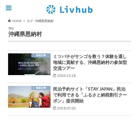
HOME
タグ : 沖縄県恩納村
TAG
沖縄県恩納村
最新記事
ミツバチがサンゴを救う？体験を通し
地域に貢献する、沖縄恩納村の参加型
交流ツアー
2024.12.18
最新記事
民泊予約サイト「STAY JAPAN」民泊
で利用できる「ふるさと納税割引クー
ポン」提供開始
2018.07.02