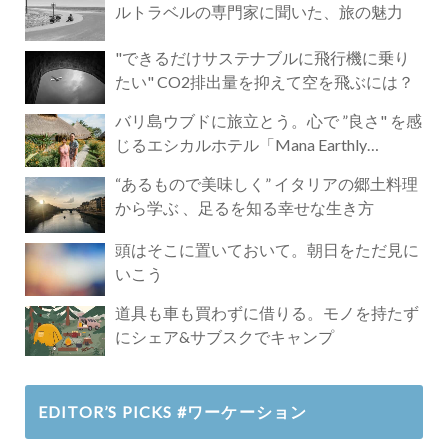
ルトラベルの専門家に聞いた、旅の魅力
"できるだけサステナブルに飛行機に乗り
たい" CO2排出量を抑えて空を飛ぶには？
バリ島ウブドに旅立とう。心で ”良さ" を感
じるエシカルホテル「Mana Earthly
Paradise」
“あるもので美味しく” イタリアの郷土料理
から学ぶ 、足るを知る幸せな生き方
頭はそこに置いておいて。朝日をただ見に
いこう
道具も車も買わずに借りる。モノを持たず
にシェア&サブスクでキャンプ
EDITOR’S PICKS #ワーケーション