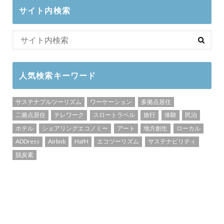
サイト内検索
人気検索キーワード
サステナブルツーリズム
ワーケーション
多拠点居住
二拠点居住
テレワーク
スロートラベル
旅行
体験
民泊
ホテル
シェアリングエコノミー
アート
地方創生
ローカル
ADDress
Airbnb
HafH
エコツーリズム
サステナビリティ
脱炭素