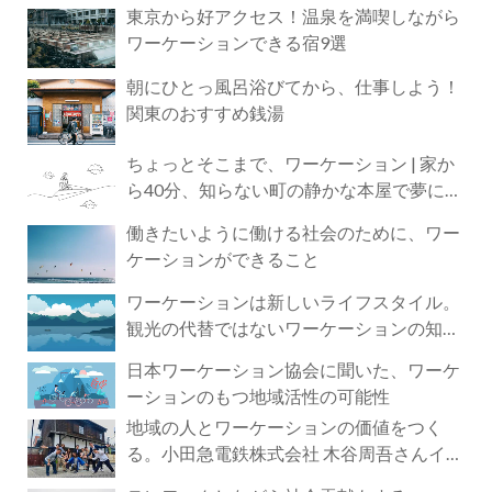
東京から好アクセス！温泉を満喫しながら
ワーケーションできる宿9選
朝にひとっ風呂浴びてから、仕事しよう！
関東のおすすめ銭湯
ちょっとそこまで、ワーケーション | 家か
ら40分、知らない町の静かな本屋で夢に近
づく4時間の旅
働きたいように働ける社会のために、ワー
ケーションができること
ワーケーションは新しいライフスタイル。
観光の代替ではないワーケーションの知ら
れざる魅力
日本ワーケーション協会に聞いた、ワーケ
ーションのもつ地域活性の可能性
地域の人とワーケーションの価値をつく
る。小田急電鉄株式会社 木谷周吾さんイン
タビュー