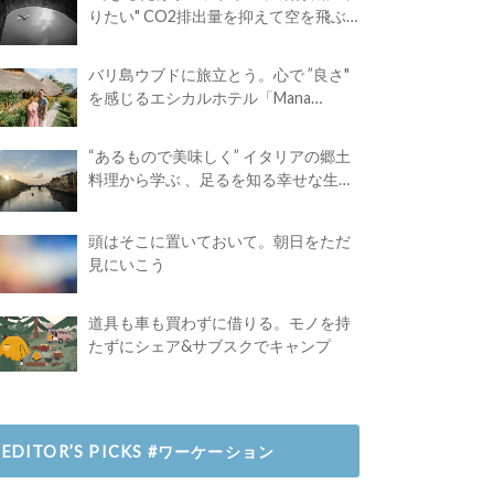
りたい" CO2排出量を抑えて空を飛ぶ
には？
バリ島ウブドに旅立とう。心で ”良さ"
を感じるエシカルホテル「Mana
Earthly Paradise」
“あるもので美味しく” イタリアの郷土
料理から学ぶ 、足るを知る幸せな生き
方
頭はそこに置いておいて。朝日をただ
見にいこう
道具も車も買わずに借りる。モノを持
たずにシェア&サブスクでキャンプ
EDITOR’S PICKS #ワーケーション