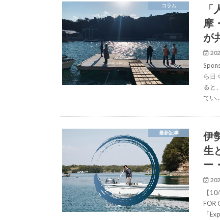
「
コラム
摩
が
202
Spo
ら日
ると
てい
伊
最新記事
生
ー
202
【10
FO
「Ex