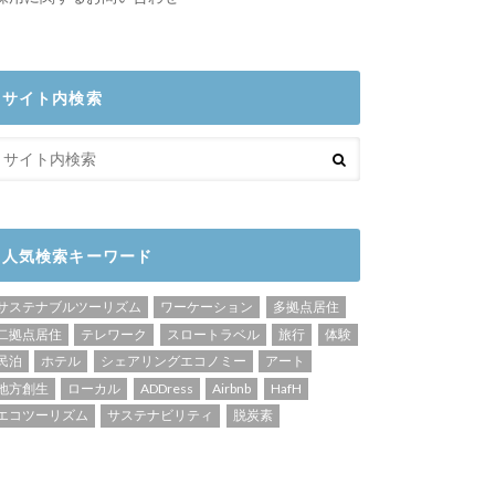
サイト内検索
人気検索キーワード
サステナブルツーリズム
ワーケーション
多拠点居住
二拠点居住
テレワーク
スロートラベル
旅行
体験
民泊
ホテル
シェアリングエコノミー
アート
地方創生
ローカル
ADDress
Airbnb
HafH
エコツーリズム
サステナビリティ
脱炭素