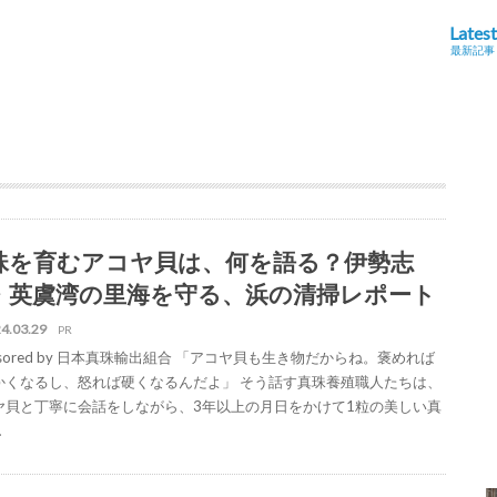
Latest
最新記事
珠を育むアコヤ貝は、何を語る？伊勢志
・英虞湾の里海を守る、浜の清掃レポート
4.03.29
PR
nsored by 日本真珠輸出組合 「アコヤ貝も生き物だからね。褒めれば
かくなるし、怒れば硬くなるんだよ」 そう話す真珠養殖職人たちは、
ヤ貝と丁寧に会話をしながら、3年以上の月日をかけて1粒の美しい真
…