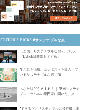
EDITOR’S PICKS #サステナブルな旅
【全国】サステナブルな宿・ホテル
（Livhub編集部おすすめ）
生ごみを循環。コンポストを導入して
いるサステナブルな宿11選
あなたはどう旅する？ ｜ 英国サステナ
ブルトラベルの専門家に聞いた、旅の
魅力
"できるだけサステナブルに飛行機に乗