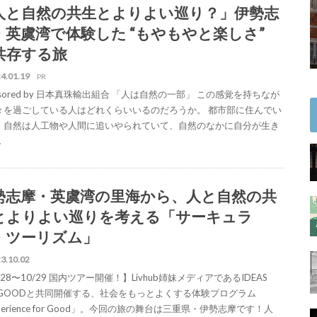
人と自然の共生とよりよい巡り？」伊勢志
・英虞湾で体験した “もやもやと楽しさ”
共存する旅
4.01.19
PR
nsored by 日本真珠輸出組合 「人は自然の一部」 この感覚を持ちなが
々を過ごしている人はどれくらいいるのだろうか。 都市部に住んでい
、自然は人工物や人間に追いやられていて、自然のなかに自分が生き
…
勢志摩・英虞湾の里海から、人と自然の共
とよりよい巡りを考える「サーキュラ
・ツーリズム」
3.10.02
/28〜10/29 国内ツアー開催！】Livhub姉妹メディアであるIDEAS
R GOODと共同開催する、社会をもっとよくする体験プログラム
perience for Good」。今回の旅の舞台は三重県・伊勢志摩です！人