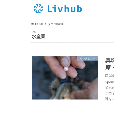
HOME
タグ : 水産業
TAG
水産業
真
インタビュー
摩
202
Spo
柔ら
アコ
珠を