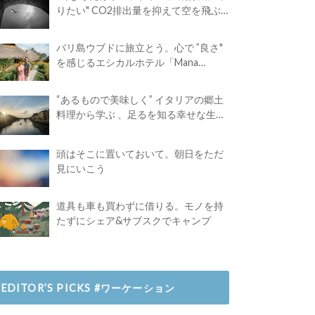
りたい" CO2排出量を抑えて空を飛ぶ
には？
バリ島ウブドに旅立とう。心で ”良さ"
を感じるエシカルホテル「Mana
Earthly Paradise」
“あるもので美味しく” イタリアの郷土
料理から学ぶ 、足るを知る幸せな生き
方
頭はそこに置いておいて。朝日をただ
見にいこう
道具も車も買わずに借りる。モノを持
たずにシェア&サブスクでキャンプ
EDITOR’S PICKS #ワーケーション