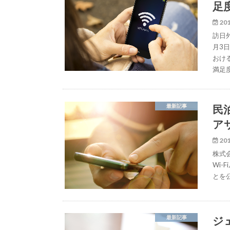
足
201
訪日
月3
おけ
満足
民
最新記事
ア
201
株式
Wi-
とを
ジ
最新記事