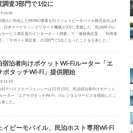
度調査3部門で1位に
9.04.05
外国人に特化したMVNO事業を行うジェイピーモバイル株式会社は4
日、日本マーケティングリサーチ機構が3月に実施した「民泊Wi-Fiに
るサービス満足度のインターネット調査」で「価格満足度」「利用者
度」「サポート満足度」の3部門で1位となったことを公表した。
泊宿泊者向けポケットWi-Fiルーター「エ
サポタッチWi-Fi」提供開始
8.12.10
会社デバイスエージェンシーは12月10日、民泊宿泊者向けポケット
Fiルーター「エアサポタッチWi-Fi」のレンタルサービスを開始したこ
公表した。
ェイピーモバイル、民泊ホスト専用Wi-Fi