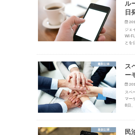
ル
日
201
ジェ
Wi-
とを
ス
最新記事
ー
201
スペ
マー
8日
民泊
最新記事