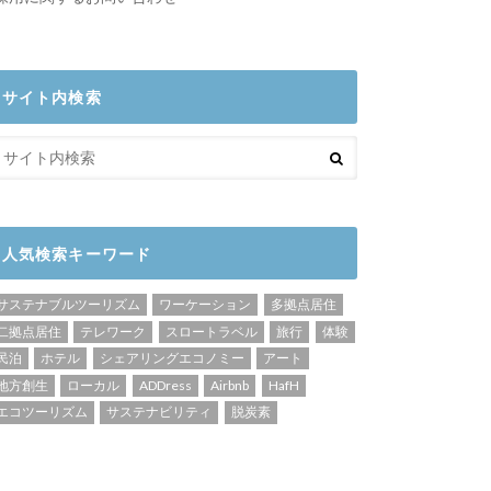
サイト内検索
人気検索キーワード
サステナブルツーリズム
ワーケーション
多拠点居住
二拠点居住
テレワーク
スロートラベル
旅行
体験
民泊
ホテル
シェアリングエコノミー
アート
地方創生
ローカル
ADDress
Airbnb
HafH
エコツーリズム
サステナビリティ
脱炭素