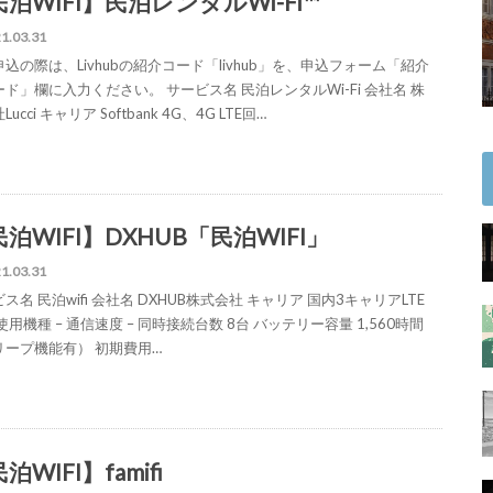
泊WIFI】民泊レンタルWi-Fi™
1.03.31
込の際は、Livhubの紹介コード「livhub」を、申込フォーム「紹介
ド」欄に入力ください。 サービス名 民泊レンタルWi-Fi 会社名 株
ucci キャリア Softbank 4G、4G LTE回…
泊WIFI】DXHUB「民泊WIFI」
1.03.31
ス名 民泊wifi 会社名 DXHUB株式会社 キャリア 国内3キャリアLTE
使用機種 – 通信速度 – 同時接続台数 8台 バッテリー容量 1,560時間
リープ機能有） 初期費用…
泊WIFI】famifi