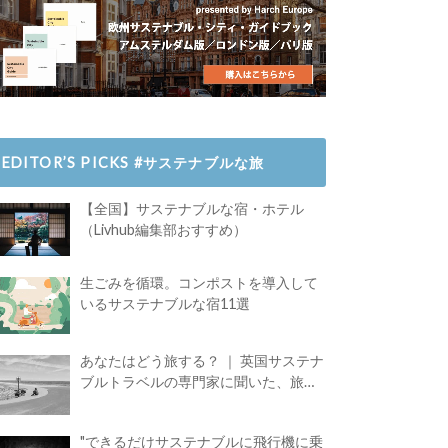
EDITOR’S PICKS #サステナブルな旅
【全国】サステナブルな宿・ホテル
（Livhub編集部おすすめ）
生ごみを循環。コンポストを導入して
いるサステナブルな宿11選
あなたはどう旅する？ ｜ 英国サステナ
ブルトラベルの専門家に聞いた、旅の
魅力
"できるだけサステナブルに飛行機に乗