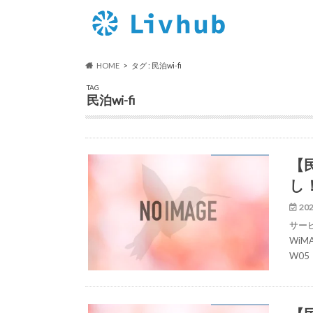
HOME
タグ : 民泊wi-fi
TAG
民泊wi-fi
【
し！
202
サービ
WiMA
W05（