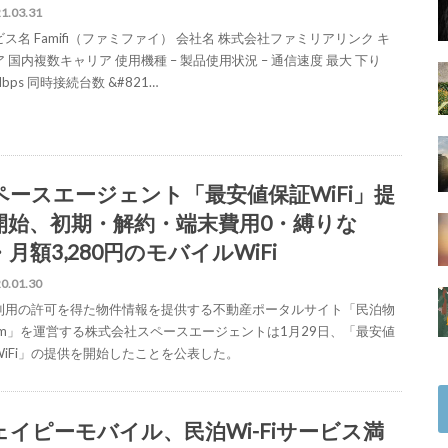
1.03.31
ス名 Famifi（ファミファイ） 会社名 株式会社ファミリアリンク キ
 国内複数キャリア 使用機種 – 製品使用状況 – 通信速度 最大 下り
Mbps 同時接続台数 &#821…
ペースエージェント「最安値保証WiFi」提
開始、初期・解約・端末費用0・縛りな
月額3,280円のモバイルWiFi
0.01.30
利用の許可を得た物件情報を提供する不動産ポータルサイト「民泊物
com」を運営する株式会社スペースエージェントは1月29日、「最安値
WiFi」の提供を開始したことを公表した。
ェイピーモバイル、民泊Wi-Fiサービス満