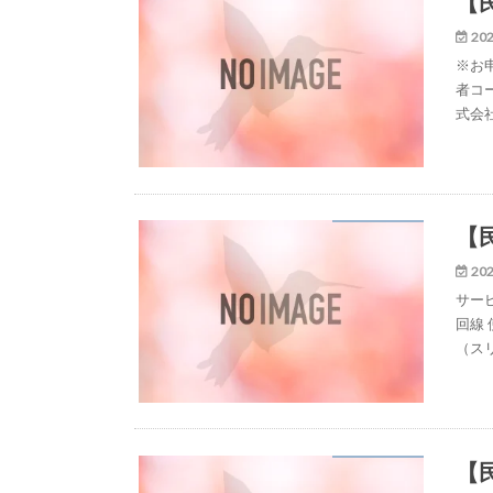
【民
202
※お申
者コー
式会社L
【民
202
サービ
回線 
（ス
【民