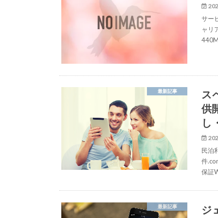
202
サービ
ャリア
440
ス
最新記事
供
し・
202
民泊
件.
保証
ジ
最新記事