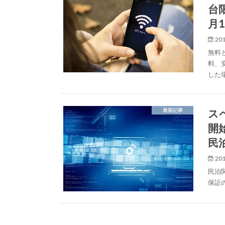
台
月
201
無料
料、
した
スペ
最新記事
開
民泊
201
民泊
保証の