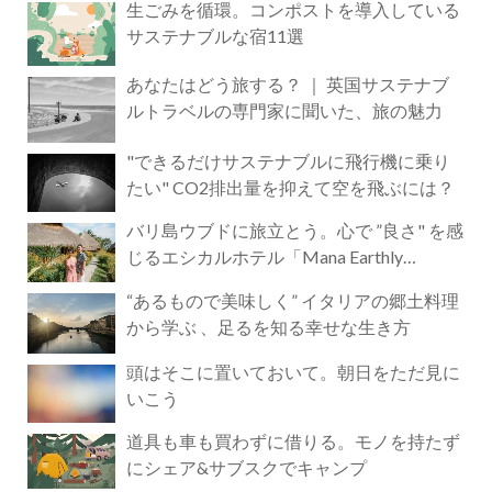
生ごみを循環。コンポストを導入している
サステナブルな宿11選
あなたはどう旅する？ ｜ 英国サステナブ
ルトラベルの専門家に聞いた、旅の魅力
"できるだけサステナブルに飛行機に乗り
たい" CO2排出量を抑えて空を飛ぶには？
バリ島ウブドに旅立とう。心で ”良さ" を感
じるエシカルホテル「Mana Earthly
Paradise」
“あるもので美味しく” イタリアの郷土料理
から学ぶ 、足るを知る幸せな生き方
頭はそこに置いておいて。朝日をただ見に
いこう
道具も車も買わずに借りる。モノを持たず
にシェア&サブスクでキャンプ