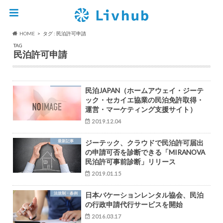
HOME
タグ : 民泊許可申請
TAG
民泊許可申請
民泊JAPAN（ホームアウェイ・ジーテ
ック・セカイエ協業の民泊免許取得・
運営・マーケティング支援サイト）
2019.12.04
最新記事
ジーテック、クラウドで民泊許可届出
の申請可否を診断できる「MIRANOVA
民泊許可事前診断」リリース
2019.01.15
法規制・条例
日本バケーションレンタル協会、民泊
の行政申請代行サービスを開始
2016.03.17