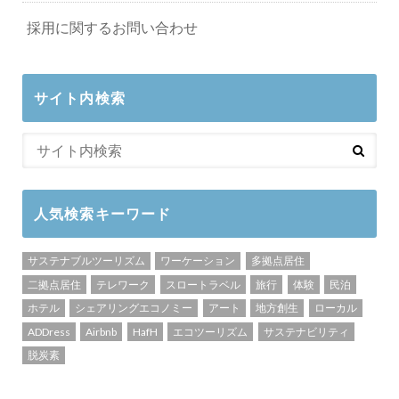
採用に関するお問い合わせ
サイト内検索
人気検索キーワード
サステナブルツーリズム
ワーケーション
多拠点居住
二拠点居住
テレワーク
スロートラベル
旅行
体験
民泊
ホテル
シェアリングエコノミー
アート
地方創生
ローカル
ADDress
Airbnb
HafH
エコツーリズム
サステナビリティ
脱炭素