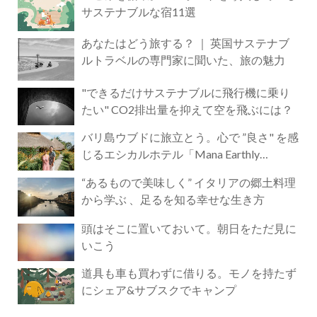
サステナブルな宿11選
あなたはどう旅する？ ｜ 英国サステナブ
ルトラベルの専門家に聞いた、旅の魅力
"できるだけサステナブルに飛行機に乗り
たい" CO2排出量を抑えて空を飛ぶには？
バリ島ウブドに旅立とう。心で ”良さ" を感
じるエシカルホテル「Mana Earthly
Paradise」
“あるもので美味しく” イタリアの郷土料理
から学ぶ 、足るを知る幸せな生き方
頭はそこに置いておいて。朝日をただ見に
いこう
道具も車も買わずに借りる。モノを持たず
にシェア&サブスクでキャンプ