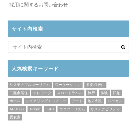
採用に関するお問い合わせ
サイト内検索
人気検索キーワード
サステナブルツーリズム
ワーケーション
多拠点居住
二拠点居住
テレワーク
スロートラベル
旅行
体験
民泊
ホテル
シェアリングエコノミー
アート
地方創生
ローカル
ADDress
Airbnb
HafH
エコツーリズム
サステナビリティ
脱炭素