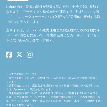
Livhubでは、読者の皆様が記事を読むだけで社会貢献に参加で
きるよう、アーティクル株式会社が運営する「
UU Fund
」を通
じて、1ユニークユーザーにつき0.1円をNPO団体に寄付する取
り組みを行っています。
当サイトは、サーバーの電力使用と取材活動のための移動に伴
うCO2排出などにおいて、排出削減およびカーボン・オフセッ
トに取り組んでいます（
詳細
）。
【広告主の開示について】
・当サイトは、主に広告主の皆様から支払われる広告収入により運営が成り立っ
ています。
・記事広告について：広告主より対価をいただき作成・掲載している記事につい
ては【Sponsored】表記をしています。
・成果報酬型広告について：読者の皆様が本サイトに掲載されているテキスト・
画像リンクを経由してリンク先サイトの運営主体が設定した一定の成果地点（製
品・サービスの申込・予約・購入など）に到達した場合、本サイトに報酬が支払
われることがあります。