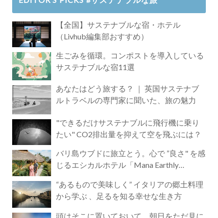
【全国】サステナブルな宿・ホテル
（Livhub編集部おすすめ）
生ごみを循環。コンポストを導入している
サステナブルな宿11選
あなたはどう旅する？ ｜ 英国サステナブ
ルトラベルの専門家に聞いた、旅の魅力
"できるだけサステナブルに飛行機に乗り
たい" CO2排出量を抑えて空を飛ぶには？
バリ島ウブドに旅立とう。心で ”良さ" を感
じるエシカルホテル「Mana Earthly
Paradise」
“あるもので美味しく” イタリアの郷土料理
から学ぶ 、足るを知る幸せな生き方
頭はそこに置いておいて。朝日をただ見に