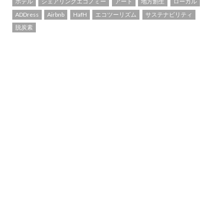
ホテル
シェアリングエコノミー
アート
地方創生
ローカル
ADDress
Airbnb
HafH
エコツーリズム
サステナビリティ
脱炭素